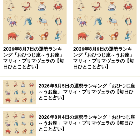
才」的に肯定的な文脈で頑張りを捉えられるようになる
と、こっちのもの。いじけやすいメンタルを救済できま
す。
・
マニア道
2026年8月7日の運勢ランキ
2026年8月6日の運勢ランキ
知る人ぞ知る強みを持ちましょう。
ング「おひつじ座～うお座」
ング「おひつじ座～うお座」
マリィ・プリマヴェラの【毎
マリィ・プリマヴェラの【毎
日ひとこと占い】
日ひとこと占い】
「カメラのことは任せて」「推しについて語らせたら止
まらない」的に、好きなこと、興味があることでいいの
です。これが自分の生きる意味と言い切れる何かを見つ
2026年8月5日の運勢ランキング「おひつじ座
～うお座」 マリィ・プリマヴェラの【毎日ひ
けることで、人生そのものが安定へ向かっていきます。
とこと占い】
ボランティア活動、地域の活性化などに力を入れてみる
2026年8月4日の運勢ランキング「おひつじ座
のもオススメです。多くの人が気付かないけれど、誰か
～うお座」 マリィ・プリマヴェラの【毎日ひ
とこと占い】
がやらないといけないことを引き受けると、軸ができて
ブレません。