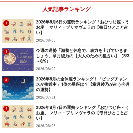
人気記事ランキング
2026年8月6日の運勢ランキング「おひつじ座～う
1
お座」 マリィ・プリマヴェラの【毎日ひとこと占
い】
2026/08/05
今週の運勢「滋養と休息で、底力を上げていきま
2
しょう」章月綾乃の【大人のための星占い】（8/3
～8/9）
2026/08/02
2026年8月の全体運ランキング！「ビッグチャン
3
スが接近中」1位の星座は？【章月綾乃が占う今月
の運勢】
2026/07/31
2026年8月7日の運勢ランキング「おひつじ座～う
4
お座」 マリィ・プリマヴェラの【毎日ひとこと占
い】
2026/08/06