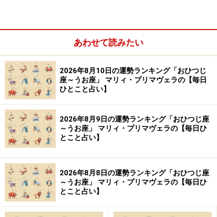
リスキーな案件を進んで引き受けることで、ビックなチ
ャンスをモノにすることができるはず。また、誰かの思
いを引き継ぐ、誰かのために頑張るのも、あなたのメン
あわせて読みたい
タルを最大限に鍛えます。
2026年8月10日の運勢ランキング「おひつじ
【処方箋】
座～うお座」 マリィ・プリマヴェラの【毎日
ひとこと占い】
・
褒める
褒めグセをつけましょう。
2026年8月9日の運勢ランキング「おひつじ座
～うお座」 マリィ・プリマヴェラの【毎日ひ
「すごいね」「さすが」「気が利いている」「あなたに
とこと占い】
しかできない」「いてくれて、よかった」など、細かい
ことも、どんどん称えまくって。
2026年8月8日の運勢ランキング「おひつじ座
～うお座」 マリィ・プリマヴェラの【毎日ひ
最初は、人に向けているだけですが、だんだん、自分の
とこと占い】
ことも認められるようになるでしょう。「結構、頑張っ
たんじゃない？」「やれることは全部やった」「私、天