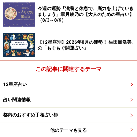
今週の運勢「滋養と休息で、底力を上げていき
ましょう」章月綾乃の【大人のための星占い】
＞【幸せのカルテ】他の星座が気になる人はこちら
（8/3～8/9）
※記事内容は執筆時点のものです。最新の内容をご確認くださ
い。
【12星座別】2026年8月の運勢！ 生田目浩美.
の「もぐもぐ開運占い」
【編集部おすすめの購入サイト】
この記事に関連するテーマ
Amazonで占い関連の商品をチェック！
12星座占い
楽天市場で占い関連の商品をチェック！
占い関連情報
都内のおすすめ手相占い師
他のテーマも見る