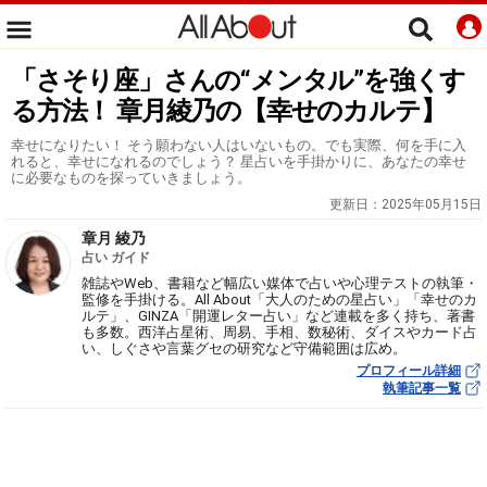
「さそり座」さんの“メンタル”を強くす
る方法！ 章月綾乃の【幸せのカルテ】
幸せになりたい！ そう願わない人はいないもの。でも実際、何を手に入
れると、幸せになれるのでしょう？ 星占いを手掛かりに、あなたの幸せ
に必要なものを探っていきましょう。
更新日：
2025年05月15日
章月 綾乃
占い ガイド
雑誌やWeb、書籍など幅広い媒体で占いや心理テストの執筆・
監修を手掛ける。All About「大人のための星占い」「幸せのカ
ルテ」、GINZA「開運レター占い」など連載を多く持ち、著書
も多数。西洋占星術、周易、手相、数秘術、ダイスやカード占
い、しぐさや言葉グセの研究など守備範囲は広め。
プロフィール詳細
執筆記事一覧