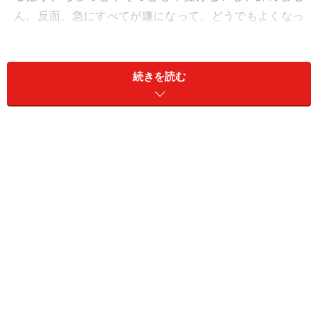
ん。反面、急にすべてが嫌になって、どうでもよくなっ
てしまう傾向がありそう。
【よくある症状】
続きを読む
ポジティブさとネガティブさが絶妙にミックスされてい
るため、苦境の中では頑張りが利きます。でも、状況が
正常化されて、安定に向かうと、急に存在意義を見失っ
てしまうみたい。投げやりになり、人任せになります。
【さそり座さんのメンタル強化法】
1：自薦
2：継承
3：貢献
火中の栗を拾いましょう。