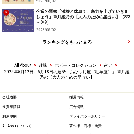
2026/08/07
今週の運勢「滋養と休息で、底力を上げていきま
5
しょう」章月綾乃の【大人のための星占い】（8/3
～8/9）
2026/08/02
ランキングをもっと見る
>
>
>
>
All About
趣味
ホビー・コレクション
占い
2025年5月12日～5月18日の運勢「おひつじ座（牡羊座）」 章月綾
乃の【大人のための星占い】
会社概要
採用情報
投資家情報
広告掲載
利用規約
プライバシーポリシー
All Aboutについて
著作権・商標・免責