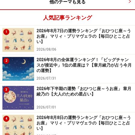
他のテーマも見る
人気記事ランキング
2026年8月7日の運勢ランキング「おひつじ座～う
1
お座」 マリィ・プリマヴェラの【毎日ひとこと占
い】
2026/08/06
2026年8月の全体運ランキング！「ビッグチャン
2
スが接近中」1位の星座は？【章月綾乃が占う今月
の運勢】
2026/07/31
2026年下半期の運勢「おひつじ座～うお座」 章月
3
綾乃の【大人のための星占い】
2026/07/01
2026年8月8日の運勢ランキング「おひつじ座～う
4
お座」 マリィ・プリマヴェラの【毎日ひとこと占
い】