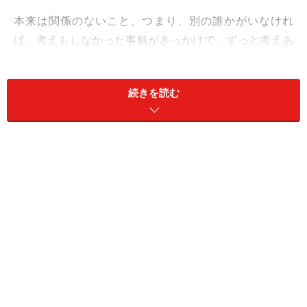
本来は関係のないこと、つまり、別の誰かがいなけれ
ば、考えもしなかった事柄がきっかけで、ずっと考えあ
ぐねていた問題を解くヒントを得たり、次に進むきっか
けをつかめたりするでしょう。自分事として捉え、道筋
続きを読む
をつかむと人助けになる上、後日の糧になるはず。
オフは、ご近所ライフに幸運が。愛は焦らず、時間をか
けて。
＞【今週の運勢】他の星座の運勢はこちら
※記事内容は執筆時点のものです。最新の内容をご確認くださ
い。
【編集部おすすめの購入サイト】