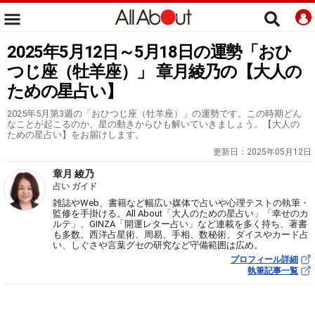
2025年5月12日～5月18日の運勢「おひ
つじ座（牡羊座）」 章月綾乃の【大人の
ための星占い】
2025年5月第3週の「おひつじ座（牡羊座）」の運勢です。この時期どん
なことが起こるのか、星の動きからひも解いていきましょう。【大人の
ための星占い】をお届けします。
更新日：
2025年05月12日
章月 綾乃
占い ガイド
雑誌やWeb、書籍など幅広い媒体で占いや心理テストの執筆・
監修を手掛ける。All About「大人のための星占い」「幸せのカ
ルテ」、GINZA「開運レター占い」など連載を多く持ち、著書
も多数。西洋占星術、周易、手相、数秘術、ダイスやカード占
い、しぐさや言葉グセの研究など守備範囲は広め。
プロフィール詳細
執筆記事一覧