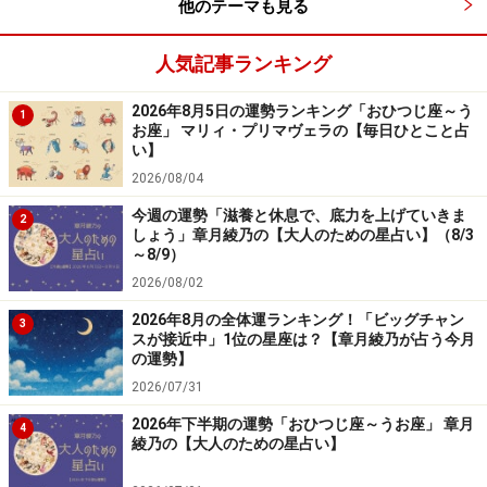
他のテーマも見る
人気記事ランキング
2026年8月5日の運勢ランキング「おひつじ座～う
1
お座」 マリィ・プリマヴェラの【毎日ひとこと占
い】
2026/08/04
今週の運勢「滋養と休息で、底力を上げていきま
2
しょう」章月綾乃の【大人のための星占い】（8/3
～8/9）
2026/08/02
2026年8月の全体運ランキング！「ビッグチャン
3
スが接近中」1位の星座は？【章月綾乃が占う今月
の運勢】
2026/07/31
2026年下半期の運勢「おひつじ座～うお座」 章月
4
綾乃の【大人のための星占い】