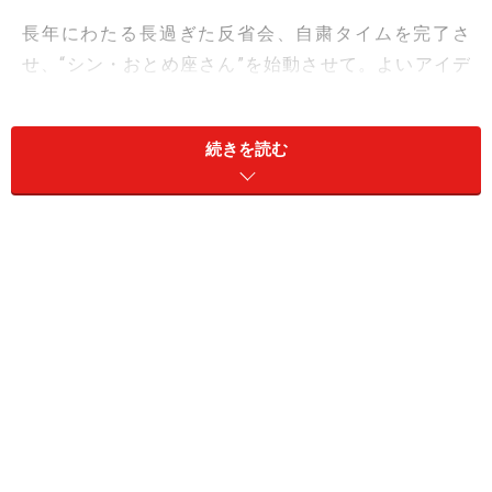
長年にわたる長過ぎた反省会、自粛タイムを完了さ
せ、“シン・おとめ座さん”を始動させて。よいアイデ
ア、ひらめきに恵まれて、仕事も遊びも巻き返せるは
ず。
続きを読む
GWは、キャンセル、リセール待ちが有望。ダメもとで申
し込んでみて。
愛は、新しい思い出を作りましょう。
＞【今週の運勢】他の星座の運勢はこちら
※記事内容は執筆時点のものです。最新の内容をご確認くださ
い。
【編集部おすすめの購入サイト】