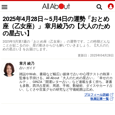
2025年4月28日～5月4日の運勢「おとめ
座（乙女座）」 章月綾乃の【大人のため
の星占い】
2025年5月第1週の「おとめ座（乙女座）」の運勢です。この時期どんな
ことが起こるのか、星の動きからひも解いていきましょう。【大人のた
めの星占い】をお届けします。
更新日：
2025年04月28日
章月 綾乃
占い ガイド
雑誌やWeb、書籍など幅広い媒体で占いや心理テストの執筆・
監修を手掛ける。All About「大人のための星占い」「幸せのカ
ルテ」、GINZA「開運レター占い」など連載を多く持ち、著書
も多数。西洋占星術、周易、手相、数秘術、ダイスやカード占
い、しぐさや言葉グセの研究など守備範囲は広め。
プロフィール詳細
執筆記事一覧