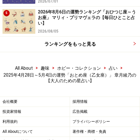
2026/07/01
2026年8月6日の運勢ランキング「おひつじ座～う
5
お座」 マリィ・プリマヴェラの【毎日ひとこと占
い】
2026/08/05
ランキングをもっと見る
>
>
>
>
All About
趣味
ホビー・コレクション
占い
2025年4月28日～5月4日の運勢「おとめ座（乙女座）」 章月綾乃の
【大人のための星占い】
会社概要
採用情報
投資家情報
広告掲載
利用規約
プライバシーポリシー
All Aboutについて
著作権・商標・免責