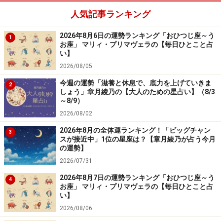
日生まれ）
人気記事ランキング
2026年8月6日の運勢ランキング「おひつじ座～う
1
お座」 マリィ・プリマヴェラの【毎日ひとこと占
「ふたご座」の今日の運勢
い】
今日は気がゆるみがち。赤い小物を取り入れると気分が
2026/08/05
上向くはず。
今週の運勢「滋養と休息で、底力を上げていきま
2
しょう」章月綾乃の【大人のための星占い】（8/3
～8/9）
＞【星占い】あなたの今週の運勢は？
2026/08/02
2026年8月の全体運ランキング！「ビッグチャン
3
スが接近中」1位の星座は？【章月綾乃が占う今月
7位：さそり座／蠍座（10月24日～11月22
の運勢】
日生まれ）
2026/07/31
2026年8月7日の運勢ランキング「おひつじ座～う
4
お座」 マリィ・プリマヴェラの【毎日ひとこと占
い】
「さそり座」の今日の運勢
2026/08/06