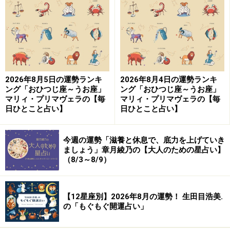
日生まれ）
「やぎ座」の今日の運勢
気分がふさぎがち。リラックスして心の安定を保とう。
2026年8月5日の運勢ランキ
2026年8月4日の運勢ランキ
ング「おひつじ座～うお座」
ング「おひつじ座～うお座」
マリィ・プリマヴェラの【毎
マリィ・プリマヴェラの【毎
＞【星占い】あなたの今週の運勢は？
日ひとこと占い】
日ひとこと占い】
今週の運勢「滋養と休息で、底力を上げていき
9位：おうし座／牡牛座（4月20日～5月20
ましょう」章月綾乃の【大人のための星占い】
日生まれ）
（8/3～8/9）
【12星座別】2026年8月の運勢！ 生田目浩美.
「おうし座」の今日の運勢
の「もぐもぐ開運占い」
目立たないことが幸運のカギ。地道な努力がやがて実り