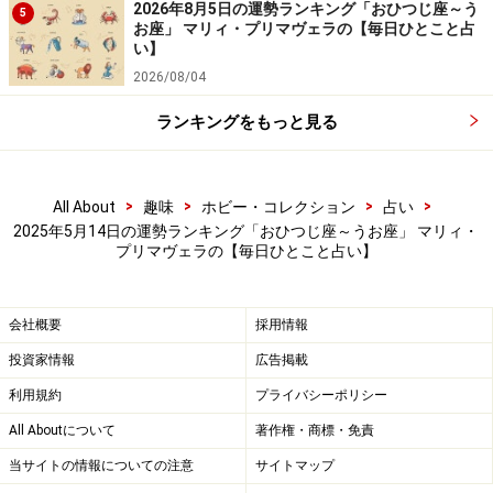
2026年8月5日の運勢ランキング「おひつじ座～う
安定した運気ながら、目立つとトラブルの予感。控えめ
5
お座」 マリィ・プリマヴェラの【毎日ひとこと占
にしよう。
い】
2026/08/04
＞【星占い】あなたの今週の運勢は？
ランキングをもっと見る
>
>
>
>
All About
趣味
ホビー・コレクション
占い
2025年5月14日の運勢ランキング「おひつじ座～うお座」 マリィ・
プリマヴェラの【毎日ひとこと占い】
会社概要
採用情報
投資家情報
広告掲載
利用規約
プライバシーポリシー
All Aboutについて
著作権・商標・免責
当サイトの情報についての注意
サイトマップ
6位：かに座／蟹座（6月22日～7月22日生