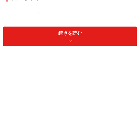
「おとめ座」の今日の運勢
続きを読む
慌てるとミスの原因に。外出時は15分の余裕を持って動
こう。
＞【星占い】あなたの今週の運勢は？