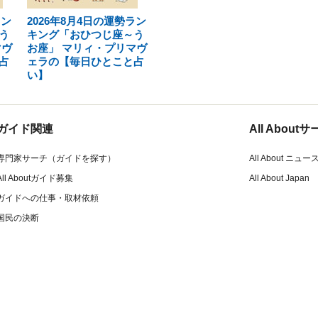
ラン
2026年8月4日の運勢ラン
う
キング「おひつじ座～う
マヴ
お座」 マリィ・プリマヴ
占
ェラの【毎日ひとこと占
い】
ガイド関連
All Abou
専門家サーチ（ガイドを探す）
All About ニュー
All Aboutガイド募集
All About Japan
ガイドへの仕事・取材依頼
国民の決断