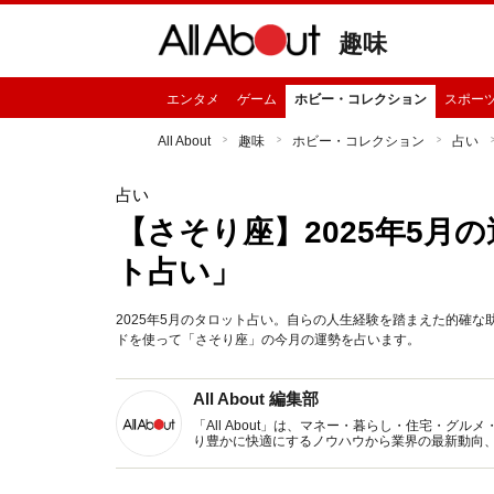
趣味
エンタメ
ゲーム
ホビー・コレクション
スポー
All About
趣味
ホビー・コレクション
占い
占い
【さそり座】2025年5月
ト占い」
2025年5月のタロット占い。自らの人生経験を踏まえた的確
ドを使って「さそり座」の今月の運勢を占います。
All About 編集部
「All About」は、マネー・暮らし・住宅・
り豊かに快適にするノウハウから業界の最新動向
イトです。