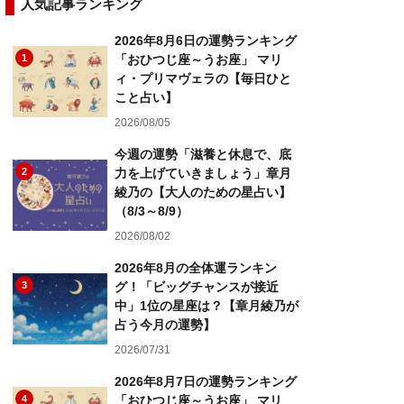
人気記事ランキング
2026年8月6日の運勢ランキング
1
「おひつじ座～うお座」 マリ
ィ・プリマヴェラの【毎日ひと
こと占い】
2026/08/05
今週の運勢「滋養と休息で、底
2
力を上げていきましょう」章月
綾乃の【大人のための星占い】
（8/3～8/9）
2026/08/02
2026年8月の全体運ランキン
3
グ！「ビッグチャンスが接近
中」1位の星座は？【章月綾乃が
占う今月の運勢】
2026/07/31
2026年8月7日の運勢ランキング
4
「おひつじ座～うお座」 マリ