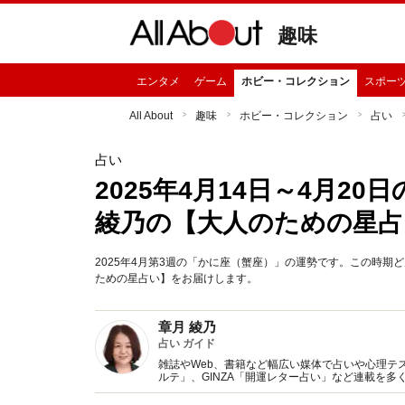
趣味
エンタメ
ゲーム
ホビー・コレクション
スポー
All About
趣味
ホビー・コレクション
占い
占い
2025年4月14日～4月2
綾乃の【大人のための星占
2025年4月第3週の「かに座（蟹座）」の運勢です。この時
ための星占い】をお届けします。
章月 綾乃
占い ガイド
雑誌やWeb、書籍など幅広い媒体で占いや心理テスト
ルテ」、GINZA「開運レター占い」など連載を
い、しぐさや言葉グセの研究など守備範囲は広め