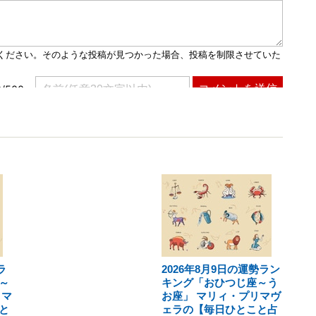
ラ
2026年8月9日の運勢ラン
～
キング「おひつじ座～う
リマ
お座」 マリィ・プリマヴ
と
ェラの【毎日ひとこと占