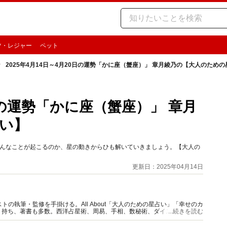
ツ・レジャー
ペット
2025年4月14日～4月20日の運勢「かに座（蟹座）」 章月綾乃の【大人のため
0日の運勢「かに座（蟹座）」 章月
い】
期どんなことが起こるのか、星の動きからひも解いていきましょう。【大人の
更新日：2025年04月14日
の執筆・監修を手掛ける。All About「大人のための星占い」「幸せのカ
多く持ち、著書も多数。西洋占星術、周易、手相、数秘術、ダイスやカード占
...続きを読む
。