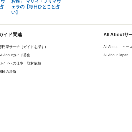
マヴ
お座」 マリィ・プリマヴ
占
ェラの【毎日ひとこと占
い】
ガイド関連
All Abou
専門家サーチ（ガイドを探す）
All About ニュー
All Aboutガイド募集
All About Japan
ガイドへの仕事・取材依頼
国民の決断