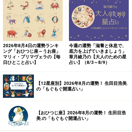
8位：おひつじ座／牡羊座（3月21日～4月
19日生まれ）
2026年8月4日の運勢ランキ
今週の運勢「滋養と休息で、
ング「おひつじ座～うお座」
底力を上げていきましょう」
「おひつじ座」の今日の運勢
マリィ・プリマヴェラの【毎
章月綾乃の【大人のための星
日ひとこと占い】
占い】（8/3～8/9）
転機が訪れる予感。普段避けがちなことにも思い切って
挑戦を。
【12星座別】2026年8月の運勢！ 生田目浩美.
＞【12星座別】あなた今週の運勢は？
の「もぐもぐ開運占い」
【おひつじ座】2026年8月の運勢！ 生田目浩
7位：ふたご座／双子座（5月21日～6月21
美.の「もぐもぐ開運占い」
日生まれ）