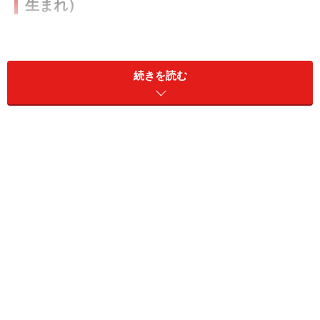
生まれ）
「しし座」の今日の運勢
続きを読む
ちょっとした心のゆるみがトラブルを招く日。油断は禁
物。
＞【12星座別】あなた今週の運勢は？
10位：みずがめ座／水瓶座（1月20日～2月
18日生まれ）
「みずがめ座」の今日の運勢