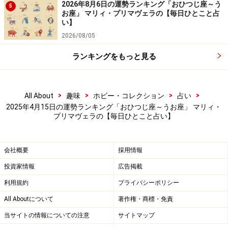
2026年8月6日の運勢ランキング「おひつじ座～う
4位：やぎ座／山羊座（12月22日～1月19日
5
お座」 マリィ・プリマヴェラの【毎日ひとこと占
生まれ）
い】
2026/08/05
ランキングをもっと見る
「やぎ座」の今日の運勢
周囲のムードメーカーになれる日。夢を語ることで運気
>
>
>
>
All About
趣味
ホビー・コレクション
占い
もアップ。
2025年4月15日の運勢ランキング「おひつじ座～うお座」 マリィ・
プリマヴェラの【毎日ひとこと占い】
＞【12星座別】あなた今週の運勢は？
会社概要
採用情報
投資家情報
広告掲載
3位：かに座／蟹座（6月22日～7月22日生
利用規約
プライバシーポリシー
まれ）
All Aboutについて
著作権・商標・免責
当サイトの情報についての注意
サイトマップ