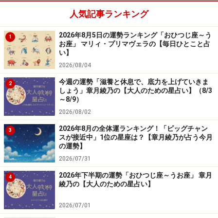
人気記事ランキング
＞【12星座別】あなた今週の運勢は？
2026年8月5日の運勢ランキング「おひつじ座～う
1
お座」 マリィ・プリマヴェラの【毎日ひとこと占
い】
2026/08/04
5位：おとめ座／乙女座（8月23日～9月22
日生まれ）
今週の運勢「滋養と休息で、底力を上げていきま
2
しょう」章月綾乃の【大人のための星占い】（8/3
～8/9）
2026/08/02
「おとめ座」の今日の運勢
2026年8月の全体運ランキング！「ビッグチャン
3
スが接近中」1位の星座は？【章月綾乃が占う今月
相談するなら今日がチャンス。落ち着いた話し方がポイ
の運勢】
ントに。
2026/07/31
2026年下半期の運勢「おひつじ座～うお座」 章月
4
綾乃の【大人のための星占い】
＞【12星座別】あなた今週の運勢は？
2026/07/01