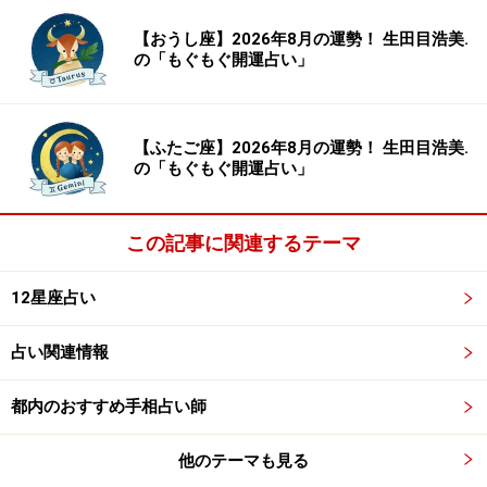
【おうし座】2026年8月の運勢！ 生田目浩美.
「ふたご座」の今日の運勢
の「もぐもぐ開運占い」
現実的になりすぎているかも……。小さくても夢を持つこ
とで心が潤うはず。
【ふたご座】2026年8月の運勢！ 生田目浩美.
の「もぐもぐ開運占い」
＞【12星座別】あなた今週の運勢は？
この記事に関連するテーマ
6位：てんびん座／天秤座（9月23日～10月
12星座占い
23日生まれ）
占い関連情報
都内のおすすめ手相占い師
「てんびん座」の今日の運勢
安請け合いはリスク大。自分にできるかどうか、慎重に
他のテーマも見る
判断を。