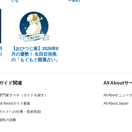
い】
～8/9）
月
【おひつじ座】2026年8
の
月の運勢！ 生田目浩美.
の「もぐもぐ開運占い」
ガイド関連
All Abou
専門家サーチ（ガイドを探す）
All About ニュー
All Aboutガイド募集
All About Japan
ガイドへの仕事・取材依頼
国民の決断