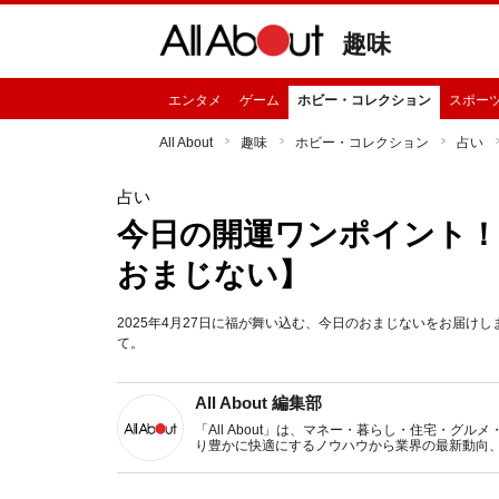
趣味
エンタメ
ゲーム
ホビー・コレクション
スポー
All About
趣味
ホビー・コレクション
占い
占い
今日の開運ワンポイント！ 
おまじない】
2025年4月27日に福が舞い込む、今日のおまじないをお届
て。
All About 編集部
「All About」は、マネー・暮らし・住宅・
り豊かに快適にするノウハウから業界の最新動向
イトです。