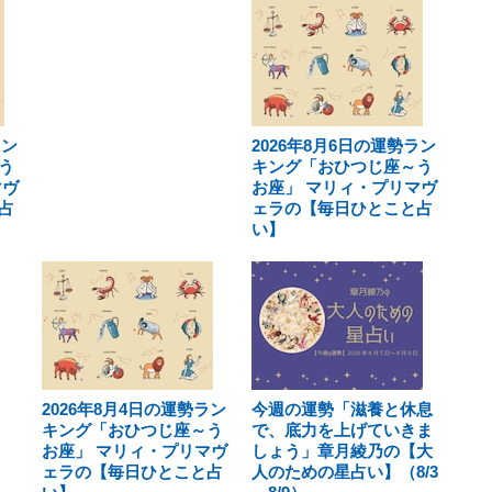
ラン
2026年8月6日の運勢ラン
う
キング「おひつじ座～う
マヴ
お座」 マリィ・プリマヴ
占
ェラの【毎日ひとこと占
い】
2026年8月4日の運勢ラン
今週の運勢「滋養と休息
キング「おひつじ座～う
で、底力を上げていきま
お座」 マリィ・プリマヴ
しょう」章月綾乃の【大
ェラの【毎日ひとこと占
人のための星占い】（8/3