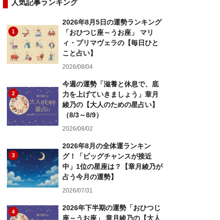
人気記事ランキング
2026年8月5日の運勢ランキング
1
「おひつじ座～うお座」 マリ
ィ・プリマヴェラの【毎日ひと
こと占い】
2026/08/04
今週の運勢「滋養と休息で、底
2
力を上げていきましょう」章月
綾乃の【大人のための星占い】
（8/3～8/9）
2026/08/02
2026年8月の全体運ランキン
3
グ！「ビッグチャンスが接近
中」1位の星座は？【章月綾乃が
占う今月の運勢】
2026/07/31
2026年下半期の運勢「おひつじ
4
座～うお座」 章月綾乃の【大人