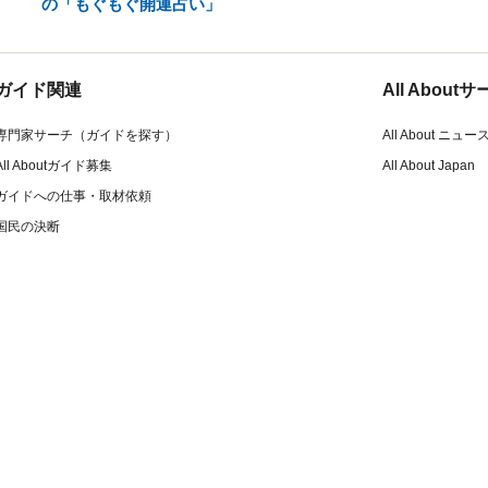
の「もぐもぐ開運占い」
ガイド関連
All Abou
専門家サーチ（ガイドを探す）
All About ニュー
All Aboutガイド募集
All About Japan
ガイドへの仕事・取材依頼
国民の決断