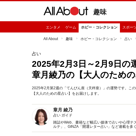
趣味
エンタメ
ゲーム
ホビー・コレクション
スポー
All About
趣味
ホビー・コレクション
占い
占い
2025年2月3日～2月9
章月綾乃の【大人のための
2025年2月第2週の「てんびん座（天秤座）」の運勢です。
【大人のための星占い】をお届けします。
章月 綾乃
占い ガイド
雑誌やWeb、書籍など幅広い媒体で占いや心理テスト
ルテ」、GINZA「開運レター占い」など連載を
い、しぐさや言葉グセの研究など守備範囲は広め