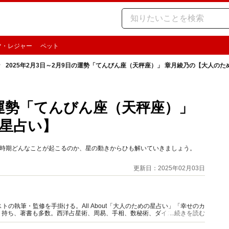
ツ・レジャー
ペット
2025年2月3日～2月9日の運勢「てんびん座（天秤座）」 章月綾乃の【大人の
日の運勢「てんびん座（天秤座）」
星占い】
この時期どんなことが起こるのか、星の動きからひも解いていきましょう。
更新日：2025年02月03日
の執筆・監修を手掛ける。All About「大人のための星占い」「幸せのカ
多く持ち、著書も多数。西洋占星術、周易、手相、数秘術、ダイスやカード占
...続きを読む
。