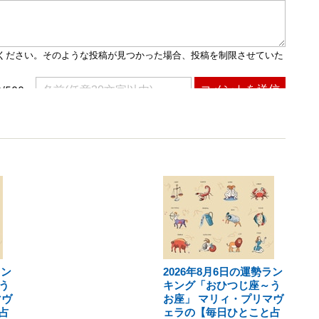
ラン
2026年8月6日の運勢ラン
う
キング「おひつじ座～う
マヴ
お座」 マリィ・プリマヴ
占
ェラの【毎日ひとこと占