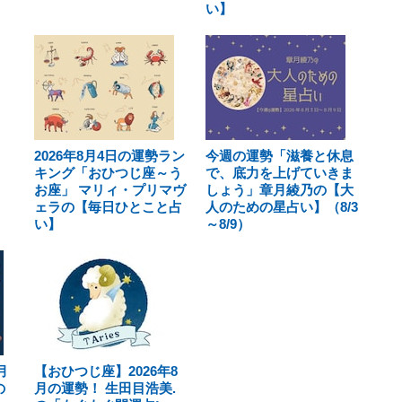
い】
2026年8月4日の運勢ラン
今週の運勢「滋養と休息
キング「おひつじ座～う
で、底力を上げていきま
お座」 マリィ・プリマヴ
しょう」章月綾乃の【大
ェラの【毎日ひとこと占
人のための星占い】（8/3
い】
～8/9）
月
【おひつじ座】2026年8
の
月の運勢！ 生田目浩美.