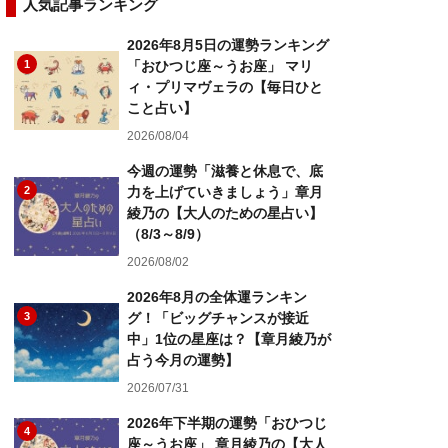
人気記事ランキング
2026年8月5日の運勢ランキング
1
「おひつじ座～うお座」 マリ
ィ・プリマヴェラの【毎日ひと
こと占い】
2026/08/04
今週の運勢「滋養と休息で、底
2
力を上げていきましょう」章月
綾乃の【大人のための星占い】
（8/3～8/9）
2026/08/02
2026年8月の全体運ランキン
3
グ！「ビッグチャンスが接近
中」1位の星座は？【章月綾乃が
占う今月の運勢】
2026/07/31
2026年下半期の運勢「おひつじ
4
座～うお座」 章月綾乃の【大人