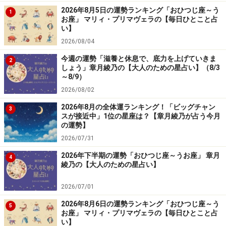
2026年8月5日の運勢ランキング「おひつじ座～う
1
お座」 マリィ・プリマヴェラの【毎日ひとこと占
い】
2026/08/04
今週の運勢「滋養と休息で、底力を上げていきま
2
しょう」章月綾乃の【大人のための星占い】（8/3
～8/9）
2026/08/02
2026年8月の全体運ランキング！「ビッグチャン
3
スが接近中」1位の星座は？【章月綾乃が占う今月
の運勢】
2026/07/31
2026年下半期の運勢「おひつじ座～うお座」 章月
4
綾乃の【大人のための星占い】
2026/07/01
2026年8月6日の運勢ランキング「おひつじ座～う
5
お座」 マリィ・プリマヴェラの【毎日ひとこと占
い】