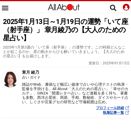
2025年1月13日～1月19日の運勢「いて座
（射手座）」 章月綾乃の【大人のための
星占い】
2025年1月第3週の「いて座（射手座）」の運勢です。この時期どんなこ
とが起こるのか、星の動きからひも解いていきましょう。【大人のため
の星占い】をお届けします。
更新日：
2025年01月13日
章月 綾乃
占い ガイド
雑誌やWeb、書籍など幅広い媒体で占いや心理テストの執筆・
監修を手掛ける。All About「大人のための星占い」「幸せのカ
ルテ」、GINZA「開運レター占い」など連載を多く持ち、著書
も多数。西洋占星術、周易、手相、数秘術、ダイスやカード占
い、しぐさや言葉グセの研究など守備範囲は広め。
プロフィール詳細
執筆記事一覧