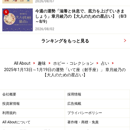
2026/08/07
今週の運勢「滋養と休息で、底力を上げていきま
5
しょう」章月綾乃の【大人のための星占い】（8/3
～8/9）
2026/08/02
ランキングをもっと見る
>
>
>
>
All About
趣味
ホビー・コレクション
占い
2025年1月13日～1月19日の運勢「いて座（射手座）」 章月綾乃の
【大人のための星占い】
会社概要
採用情報
投資家情報
広告掲載
利用規約
プライバシーポリシー
All Aboutについて
著作権・商標・免責