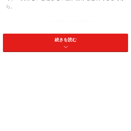
ら。
それならば、多少、二度手間、三度手間になったとして
も、必要なものを今、手に入れて、終わらせるほうがよ
っぽどいい結果に。逆に、出先で「そういえば、アレも
続きを読む
なかった」的に発想が広がる可能性も高め。スピードア
ップ＆最短距離で、ベストパフォーマンスを発揮して。
愛も直球、即レスで。
＞【今週の運勢】他の星座の運勢が気になる人はこちら
※記事内容は執筆時点のものです。最新の内容をご確認くださ
い。
【編集部おすすめの購入サイト】