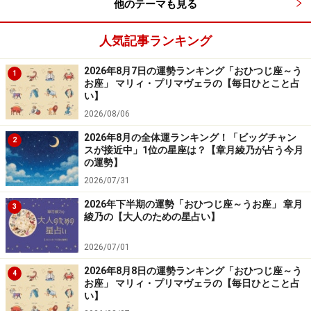
他のテーマも見る
人気記事ランキング
2026年8月7日の運勢ランキング「おひつじ座～う
1
お座」 マリィ・プリマヴェラの【毎日ひとこと占
い】
2026/08/06
2026年8月の全体運ランキング！「ビッグチャン
2
スが接近中」1位の星座は？【章月綾乃が占う今月
の運勢】
2026/07/31
2026年下半期の運勢「おひつじ座～うお座」 章月
3
綾乃の【大人のための星占い】
2026/07/01
2026年8月8日の運勢ランキング「おひつじ座～う
4
お座」 マリィ・プリマヴェラの【毎日ひとこと占
い】