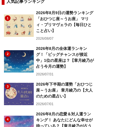
人気記事ランキング
2026年8月9日の運勢ランキング
1
「おひつじ座～うお座」 マリ
ィ・プリマヴェラの【毎日ひと
こと占い】
2026/08/07
2026年8月の全体運ランキン
2
グ！「ビッグチャンスが接近
中」1位の星座は？【章月綾乃が
占う今月の運勢】
2026/07/31
2026年下半期の運勢「おひつじ
3
座～うお座」 章月綾乃の【大人
のための星占い】
2026/07/01
2026年8月の恋愛＆対人運ラン
4
キング！ あなたにどんな幸せが
待っている？【章月綾乃が占う