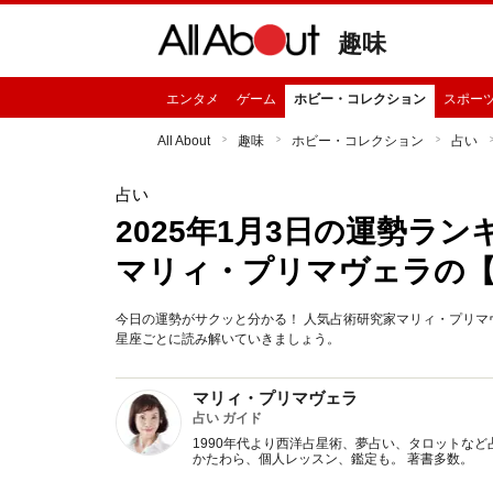
趣味
エンタメ
ゲーム
ホビー・コレクション
スポー
All About
趣味
ホビー・コレクション
占い
占い
2025年1月3日の運勢ラ
マリィ・プリマヴェラの
今日の運勢がサクッと分かる！ 人気占術研究家マリィ・プリマヴ
星座ごとに読み解いていきましょう。
マリィ・プリマヴェラ
占い ガイド
1990年代より西洋占星術、夢占い、タロットなど
かたわら、個人レッスン、鑑定も。 著書多数。