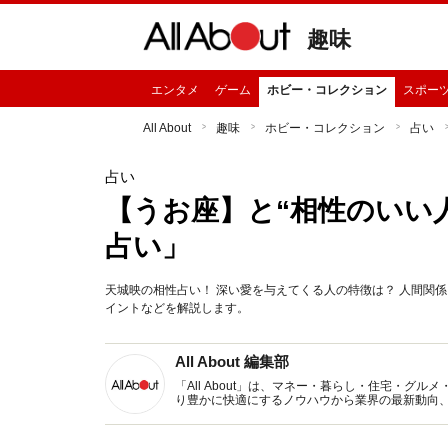
趣味
エンタメ
ゲーム
ホビー・コレクション
スポー
All About
趣味
ホビー・コレクション
占い
占い
【うお座】と“相性のいい
占い」
天城映の相性占い！ 深い愛を与えてくる人の特徴は？ 人間関
イントなどを解説します。
All About 編集部
「All About」は、マネー・暮らし・住宅・
り豊かに快適にするノウハウから業界の最新動向
イトです。