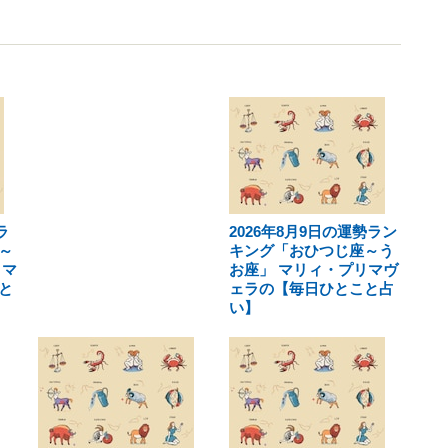
ラ
2026年8月9日の運勢ラン
～
キング「おひつじ座～う
リマ
お座」 マリィ・プリマヴ
と
ェラの【毎日ひとこと占
い】