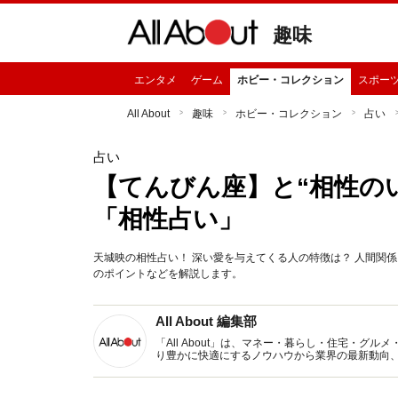
趣味
エンタメ
ゲーム
ホビー・コレクション
スポー
All About
趣味
ホビー・コレクション
占い
占い
【てんびん座】と“相性の
「相性占い」
天城映の相性占い！ 深い愛を与えてくる人の特徴は？ 人間関
のポイントなどを解説します。
All About 編集部
「All About」は、マネー・暮らし・住宅・
り豊かに快適にするノウハウから業界の最新動向
イトです。