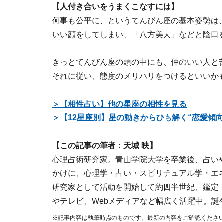
【人付き合いをうまくこなすには】
何事も公平に、というてんびん座の基本姿勢は
いい顔をしてしまい、「八方美人」などと陰口
きっとてんびん座の頭の中にも、仲のいい人と
それに従い、態度のメリハリをつけるといいか
＞【相性占い】他の星座の相性を見る
＞【12星座別】星の動きからひも解く“恋愛傾向
【この記事の筆者：天城 映】
心理占術研究家。青山学院大学を卒業後、占い
かけに、心理学・占い・スピリチュアル学・エ
研究家として活動を開始して約四半世紀、鑑定
やテレビ、Webメディアなど幅広く活躍中。誕
※記事内容は執筆時点のものです。最新の内容をご確認くださ