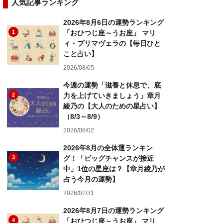
人気記事ランキング
2026年8月6日の運勢ランキング
1
「おひつじ座～うお座」 マリ
ィ・プリマヴェラの【毎日ひと
こと占い】
2026/08/05
今週の運勢「滋養と休息で、底
2
力を上げていきましょう」章月
綾乃の【大人のための星占い】
（8/3～8/9）
2026/08/02
2026年8月の全体運ランキン
3
グ！「ビッグチャンスが接近
中」1位の星座は？【章月綾乃が
占う今月の運勢】
2026/07/31
2026年8月7日の運勢ランキング
4
「おひつじ座～うお座」 マリ