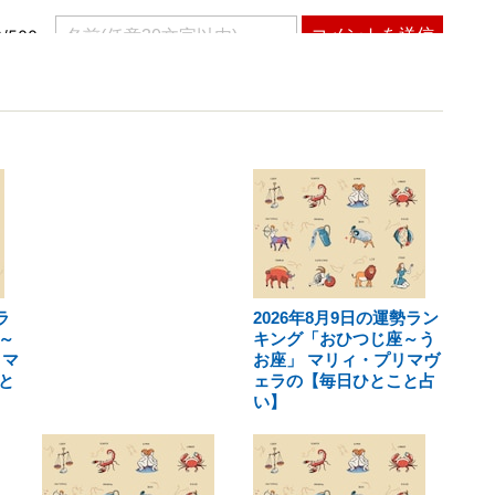
ラ
2026年8月9日の運勢ラン
～
キング「おひつじ座～う
リマ
お座」 マリィ・プリマヴ
と
ェラの【毎日ひとこと占
い】