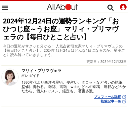
2024年12月24日の運勢ランキング「お
ひつじ座～うお座」 マリィ・プリマヴ
ェラの【毎日ひとこと占い】
今日の運勢がサクッと分かる！ 人気占術研究家マリィ・プリマヴェラの
【毎日ひとこと占い】。2024年12月24日はどんな1日になるのか、星座ご
とに読み解いていきましょう。
更新日：
2024年12月23日
マリィ・プリマヴェラ
占い ガイド
1990年代より西洋占星術、夢占い、タロットなど占いの執筆、
監修に携わる。 雑誌、書籍、webなどへの寄稿、連載などのか
たわら、個人レッスン、鑑定も。 著書多数。
プロフィール詳細
執筆記事一覧