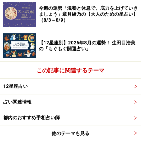
日。
今週の運勢「滋養と休息で、底力を上げていき
ましょう」章月綾乃の【大人のための星占い】
（8/3～8/9）
＞【12星座別】今週の運勢を見る
【12星座別】2026年8月の運勢！ 生田目浩美.
の「もぐもぐ開運占い」
この記事に関連するテーマ
12星座占い
占い関連情報
都内のおすすめ手相占い師
8位：おうし座／牡牛座（4月20日～5月20
他のテーマも見る