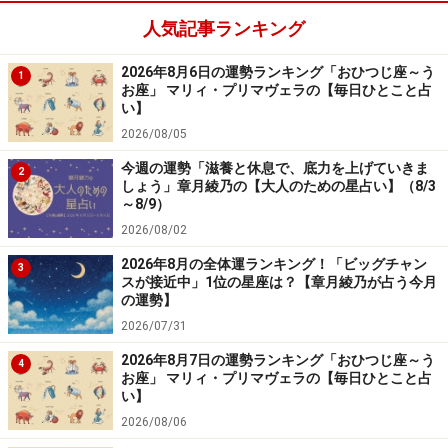
日生まれ）
人気記事ランキング
2026年8月6日の運勢ランキング「おひつじ座～う
1
お座」 マリィ・プリマヴェラの【毎日ひとこと占
「おうし座」の今日の運勢
い】
人に文句を言うのは禁物。反感を買う暗示あり。今日は
2026/08/05
見逃して。
今週の運勢「滋養と休息で、底力を上げていきま
2
しょう」章月綾乃の【大人のための星占い】（8/3
～8/9）
＞【12星座別】今週の運勢を見る
2026/08/02
2026年8月の全体運ランキング！「ビッグチャン
3
スが接近中」1位の星座は？【章月綾乃が占う今月
7位：おひつじ座／牡羊座（3月21日～4月
の運勢】
19日生まれ）
2026/07/31
2026年8月7日の運勢ランキング「おひつじ座～う
4
お座」 マリィ・プリマヴェラの【毎日ひとこと占
い】
「おひつじ座」の今日の運勢
2026/08/06