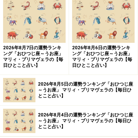
「かに座」の今日の運勢
家族との会話が幸運のカギ。まずは健康を気遣う言葉を
かけて。
2026年8月7日の運勢ランキ
2026年8月6日の運勢ランキ
ング「おひつじ座～うお座」
ング「おひつじ座～うお座」
マリィ・プリマヴェラの【毎
マリィ・プリマヴェラの【毎
＞【12星座別】今週の運勢を見る
日ひとこと占い】
日ひとこと占い】
2026年8月5日の運勢ランキング「おひつじ座
9位：さそり座／蠍座（10月24日～11月22
～うお座」 マリィ・プリマヴェラの【毎日ひ
日生まれ）
とこと占い】
2026年8月4日の運勢ランキング「おひつじ座
～うお座」 マリィ・プリマヴェラの【毎日ひ
「さそり座」の今日の運勢
とこと占い】
自分から行動を起こすより、流れに任せるほうが安全な