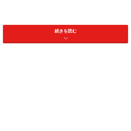
続きを読む
＞【12星座別】今週の運勢を見る
11位：うお座／魚座（2月19日～3月20日生
まれ）
「うお座」の今日の運勢
第六感が冴えています。直感でやっていくことが幸運を