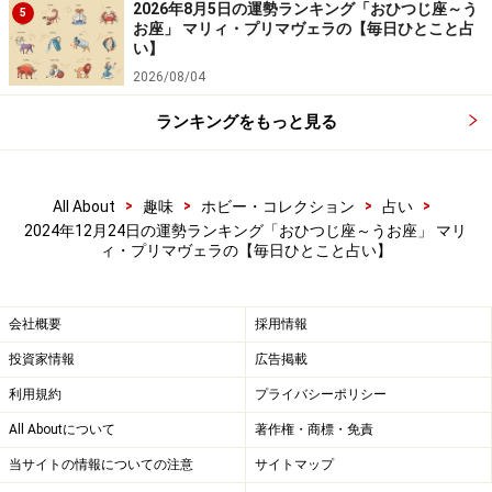
2026年8月5日の運勢ランキング「おひつじ座～う
突然のラッキー到来！ チャンスは必ずモノにする覚悟
5
お座」 マリィ・プリマヴェラの【毎日ひとこと占
を。
い】
2026/08/04
＞【12星座別】今週の運勢を見る
ランキングをもっと見る
>
>
>
>
All About
趣味
ホビー・コレクション
占い
2024年12月24日の運勢ランキング「おひつじ座～うお座」 マリ
ィ・プリマヴェラの【毎日ひとこと占い】
会社概要
採用情報
投資家情報
広告掲載
利用規約
プライバシーポリシー
All Aboutについて
著作権・商標・免責
当サイトの情報についての注意
サイトマップ
6位：おとめ座／乙女座（8月23日～9月22