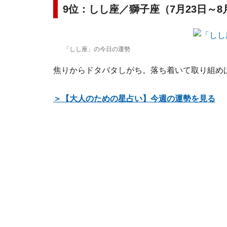
9位：しし座／獅子座（7月23日～8
「しし座」の今日の運勢
焦りからドタバタしがち。落ち着いて取り組め
＞【大人のための星占い】今週の運勢を見る