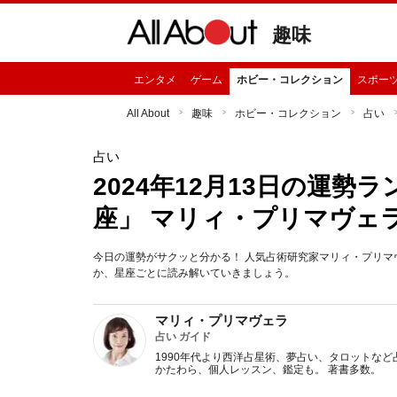
趣味
エンタメ
ゲーム
ホビー・コレクション
スポー
All About
趣味
ホビー・コレクション
占い
占い
2024年12月13日の運
座」 マリィ・プリマヴェ
今日の運勢がサクッと分かる！ 人気占術研究家マリィ・プリマヴ
か、星座ごとに読み解いていきましょう。
マリィ・プリマヴェラ
占い ガイド
1990年代より西洋占星術、夢占い、タロットなど
かたわら、個人レッスン、鑑定も。 著書多数。