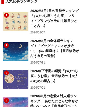
人気記事ランキング
2026年8月9日の運勢ランキング
1
「おひつじ座～うお座」 マリ
ィ・プリマヴェラの【毎日ひと
こと占い】
2026/08/07
2026年8月の全体運ランキン
2
グ！「ビッグチャンスが接近
中」1位の星座は？【章月綾乃が
占う今月の運勢】
2026/07/31
2026年下半期の運勢「おひつじ
3
座～うお座」 章月綾乃の【大人
のための星占い】
2026/07/01
2026年8月の恋愛＆対人運ラン
4
キング！ あなたにどんな幸せが
待っている？【章月綾乃が占う