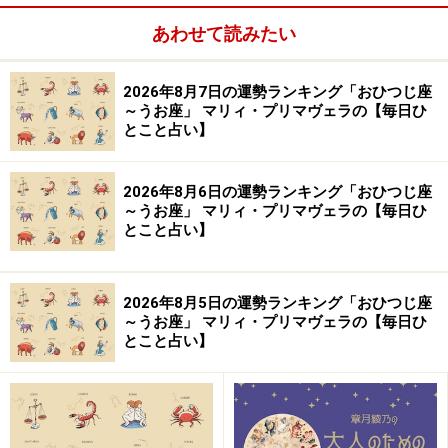
占い師。タロットやオラクルカード、四柱推命などを使
あわせて読みたい
って鑑定や執筆を行っている。会社員やフリーランス、
結婚や離婚、子育てなど自らの人生経験を踏まえた占い
2026年8月7日の運勢ランキング「おひつじ座
はより深い共感を呼び、的確な助言をもらえると好評。
～うお座」 マリィ・プリマヴェラの【毎日ひ
とこと占い】
「自分はどこに向かえばいいのか」迷える人たちをより
良い方向へ導く。
2026年8月6日の運勢ランキング「おひつじ座
～うお座」 マリィ・プリマヴェラの【毎日ひ
【イラスト】
とこと占い】
岩本 あかり（Akari Iwamoto）
※記事内容は執筆時点のものです。最新の内容をご確認くださ
2026年8月5日の運勢ランキング「おひつじ座
い。
～うお座」 マリィ・プリマヴェラの【毎日ひ
とこと占い】
【編集部おすすめの購入サイト】
Amazonで占い関連の商品をチェック！