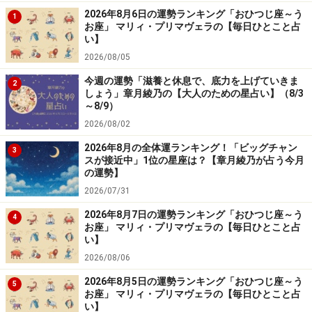
2026年8月6日の運勢ランキング「おひつじ座～う
1
お座」 マリィ・プリマヴェラの【毎日ひとこと占
い】
2026/08/05
今週の運勢「滋養と休息で、底力を上げていきま
2
しょう」章月綾乃の【大人のための星占い】（8/3
～8/9）
2026/08/02
2026年8月の全体運ランキング！「ビッグチャン
3
スが接近中」1位の星座は？【章月綾乃が占う今月
の運勢】
2026/07/31
2026年8月7日の運勢ランキング「おひつじ座～う
4
お座」 マリィ・プリマヴェラの【毎日ひとこと占
い】
2026/08/06
2026年8月5日の運勢ランキング「おひつじ座～う
5
お座」 マリィ・プリマヴェラの【毎日ひとこと占
い】