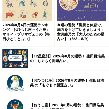
楽天市場で占い関連の商品をチェック！
2026年8月4日の運勢ランキ
今週の運勢「滋養と休息で、
ング「おひつじ座～うお座」
底力を上げていきましょう」
マリィ・プリマヴェラの【毎
章月綾乃の【大人のための星
日ひとこと占い】
占い】（8/3～8/9）
【12星座別】2026年8月の運勢！ 生田目浩美.
の「もぐもぐ開運占い」
【おひつじ座】2026年8月の運勢！ 生田目浩
美.の「もぐもぐ開運占い」
【おうし座】2026年8月の運勢！ 生田目浩美.