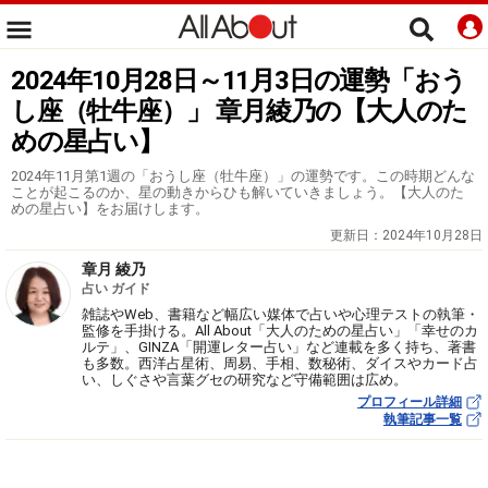
2024年10月28日～11月3日の運勢「おう
し座（牡牛座）」 章月綾乃の【大人のた
めの星占い】
2024年11月第1週の「おうし座（牡牛座）」の運勢です。この時期どんな
ことが起こるのか、星の動きからひも解いていきましょう。【大人のた
めの星占い】をお届けします。
更新日：
2024年10月28日
章月 綾乃
占い ガイド
雑誌やWeb、書籍など幅広い媒体で占いや心理テストの執筆・
監修を手掛ける。All About「大人のための星占い」「幸せのカ
ルテ」、GINZA「開運レター占い」など連載を多く持ち、著書
も多数。西洋占星術、周易、手相、数秘術、ダイスやカード占
い、しぐさや言葉グセの研究など守備範囲は広め。
プロフィール詳細
執筆記事一覧