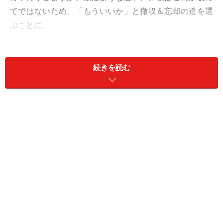
てではないため、「もういいか」と撤収＆忘却の道を選
ぶことに。
でも、今回は後から「あのときはありがとう」がやって
きます。単に、今はそれどころではないというだけ。あ
続きを読む
なたの誠意や真心、努力や配慮は決して無にはなりませ
ん。反響は後からやってくるのです。報われなくても、
腐らずに継続を。
オフは、芸術の秋を楽しんで。
愛は、以心伝心。あなたと同じように相手も思ってくれ
そう。
＞【2024年10月28日～11月3日の運勢】他の星座の運勢
が気になる人はこちら