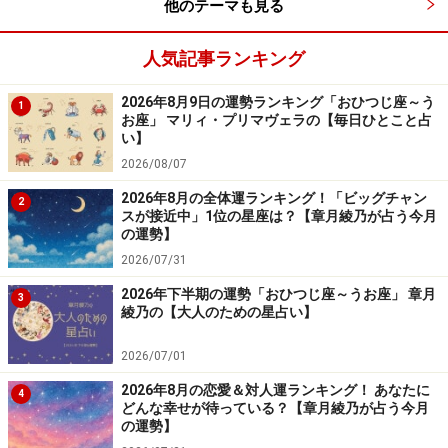
他のテーマも見る
人気記事ランキング
2026年8月9日の運勢ランキング「おひつじ座～う
1
お座」 マリィ・プリマヴェラの【毎日ひとこと占
い】
2026/08/07
2026年8月の全体運ランキング！「ビッグチャン
2
スが接近中」1位の星座は？【章月綾乃が占う今月
の運勢】
2026/07/31
2026年下半期の運勢「おひつじ座～うお座」 章月
3
綾乃の【大人のための星占い】
2026/07/01
2026年8月の恋愛＆対人運ランキング！ あなたに
4
どんな幸せが待っている？【章月綾乃が占う今月
の運勢】