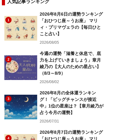
人気記事ランキング
2026年8月6日の運勢ランキング
1
「おひつじ座～うお座」 マリ
ィ・プリマヴェラの【毎日ひと
こと占い】
2026/08/05
今週の運勢「滋養と休息で、底
2
力を上げていきましょう」章月
綾乃の【大人のための星占い】
（8/3～8/9）
2026/08/02
2026年8月の全体運ランキン
3
グ！「ビッグチャンスが接近
中」1位の星座は？【章月綾乃が
占う今月の運勢】
2026/07/31
2026年8月7日の運勢ランキング
4
「おひつじ座～うお座」 マリ