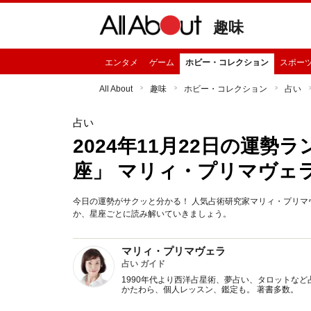
趣味
エンタメ
ゲーム
ホビー・コレクション
スポー
All About
趣味
ホビー・コレクション
占い
占い
2024年11月22日の運
座」 マリィ・プリマヴェ
今日の運勢がサクッと分かる！ 人気占術研究家マリィ・プリマヴ
か、星座ごとに読み解いていきましょう。
マリィ・プリマヴェラ
占い ガイド
1990年代より西洋占星術、夢占い、タロットなど
かたわら、個人レッスン、鑑定も。 著書多数。