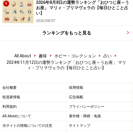
2026年8月8日の運勢ランキング「おひつじ座～う
5
お座」 マリィ・プリマヴェラの【毎日ひとこと占
レジャーを楽しめる日。思いついたら即、行動してみ
い】
て！
2026/08/07
ランキングをもっと見る
＞【今週の運勢】を見る
>
>
>
>
All About
趣味
ホビー・コレクション
占い
2024年11月12日の運勢ランキング「おひつじ座～うお座」 マリ
ィ・プリマヴェラの【毎日ひとこと占い】
会社概要
採用情報
投資家情報
広告掲載
利用規約
プライバシーポリシー
All Aboutについて
著作権・商標・免責
当サイトの情報についての注意
サイトマップ