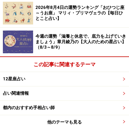
不安感にさいなまれがち。温かい飲み物で心を落ち着か
2026年8月4日の運勢ランキング「おひつじ座
～うお座」 マリィ・プリマヴェラの【毎日ひ
せよう。
とこと占い】
＞【今週の運勢】を見る
今週の運勢「滋養と休息で、底力を上げていき
ましょう」章月綾乃の【大人のための星占い】
（8/3～8/9）
この記事に関連するテーマ
12星座占い
占い関連情報
都内のおすすめ手相占い師
他のテーマも見る