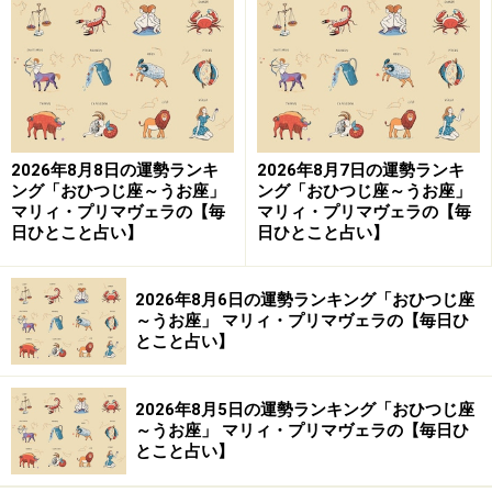
日生まれ）
「ふたご座」の今日の運勢
年長者とうまくいかない暗示が……。素直な態度を見せ
2026年8月8日の運勢ランキ
2026年8月7日の運勢ランキ
て。
ング「おひつじ座～うお座」
ング「おひつじ座～うお座」
マリィ・プリマヴェラの【毎
マリィ・プリマヴェラの【毎
日ひとこと占い】
日ひとこと占い】
＞【今週の運勢】を見る
2026年8月6日の運勢ランキング「おひつじ座
～うお座」 マリィ・プリマヴェラの【毎日ひ
9位：おひつじ座／牡羊座（3月21日～4月
とこと占い】
19日生まれ）
2026年8月5日の運勢ランキング「おひつじ座
～うお座」 マリィ・プリマヴェラの【毎日ひ
とこと占い】
「おひつじ座」の今日の運勢