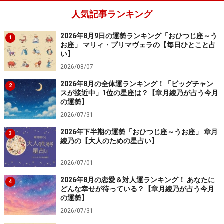
8位：しし座／獅子座（7月23日～8月22日
人気記事ランキング
生まれ）
2026年8月9日の運勢ランキング「おひつじ座～う
1
お座」 マリィ・プリマヴェラの【毎日ひとこと占
い】
「しし座」の今日の運勢
2026/08/07
忘れ物、落し物に要注意。席を立つときは振り返って確
2026年8月の全体運ランキング！「ビッグチャン
2
スが接近中」1位の星座は？【章月綾乃が占う今月
認しよう。
の運勢】
2026/07/31
＞【今週の運勢】を見る
2026年下半期の運勢「おひつじ座～うお座」 章月
3
綾乃の【大人のための星占い】
2026/07/01
7位：かに座／蟹座（6月22日～7月22日生
まれ）
2026年8月の恋愛＆対人運ランキング！ あなたに
4
どんな幸せが待っている？【章月綾乃が占う今月
の運勢】
2026/07/31
「かに座」の今日の運勢