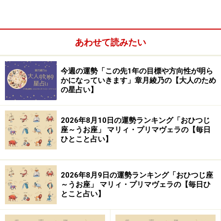
あわせて読みたい
11位：いて座／射手座（11月23日～12月21
日生まれ）
今週の運勢「この先1年の目標や方向性が明ら
かになっていきます」章月綾乃の【大人のため
の星占い】
「いて座」の今日の運勢
2026年8月10日の運勢ランキング「おひつじ
座～うお座」 マリィ・プリマヴェラの【毎日
親友との対人運は吉。一緒に行動すれば難を逃れられる
ひとこと占い】
はず。
＞【今週の運勢】を見る
2026年8月9日の運勢ランキング「おひつじ座
～うお座」 マリィ・プリマヴェラの【毎日ひ
とこと占い】
10位：ふたご座／双子座（5月21日～6月21