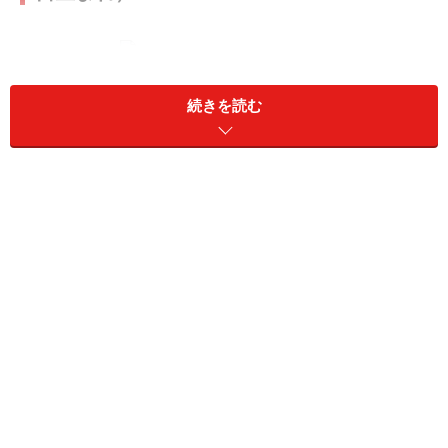
「おとめ座」の今日の運勢
続きを読む
情報をうのみにしないほうがよさそう。役立つ情報ほど
用心して。
＞【今週の運勢】を見る