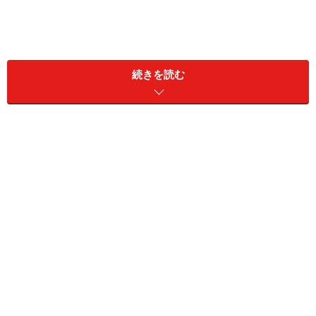
続きを読む
＞【今週の運勢】を見る
＞【12星座別】今月の運勢を見る
11位：てんびん座／天秤座（9月23日～10
月23日生まれ）
2024年11月6日の運勢「てんびん座」