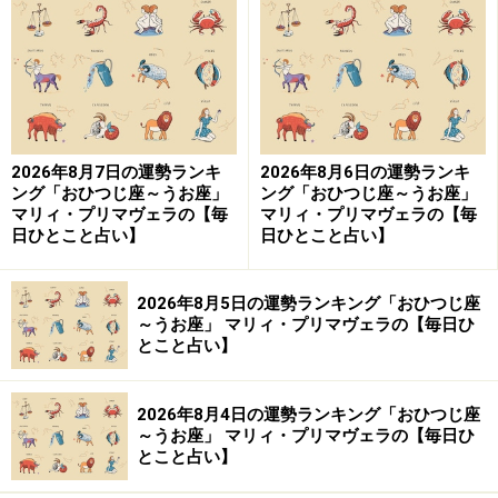
19日生まれ）
2024年11月6日の運勢「おひつじ座」
運気は停滞中。でも穏やかな心持ちをキープすれば運気
2026年8月7日の運勢ランキ
2026年8月6日の運勢ランキ
はUP！
ング「おひつじ座～うお座」
ング「おひつじ座～うお座」
マリィ・プリマヴェラの【毎
マリィ・プリマヴェラの【毎
日ひとこと占い】
日ひとこと占い】
＞【今週の運勢】を見る
＞【12星座別】今月の運勢を見る
2026年8月5日の運勢ランキング「おひつじ座
～うお座」 マリィ・プリマヴェラの【毎日ひ
とこと占い】
9位：ふたご座／双子座（5月21日～6月21
日生まれ）
2026年8月4日の運勢ランキング「おひつじ座
～うお座」 マリィ・プリマヴェラの【毎日ひ
とこと占い】