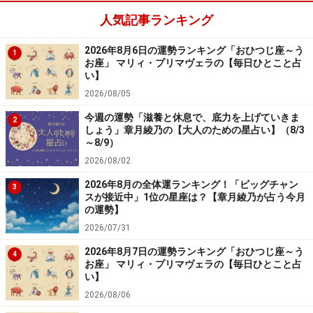
人気記事ランキング
8位：みずがめ座／水瓶座（1月20日～2月
2026年8月6日の運勢ランキング「おひつじ座～う
1
18日生まれ）
お座」 マリィ・プリマヴェラの【毎日ひとこと占
い】
2026/08/05
今週の運勢「滋養と休息で、底力を上げていきま
2
2024年11月6日の運勢「みずがめ座」
しょう」章月綾乃の【大人のための星占い】（8/3
～8/9）
心が不安定で落ち込みがち。笑顔を作ると気分が上がる
2026/08/02
はず。
2026年8月の全体運ランキング！「ビッグチャン
3
スが接近中」1位の星座は？【章月綾乃が占う今月
の運勢】
＞【今週の運勢】を見る
2026/07/31
＞【12星座別】今月の運勢を見る
2026年8月7日の運勢ランキング「おひつじ座～う
4
お座」 マリィ・プリマヴェラの【毎日ひとこと占
い】
7位：しし座／獅子座（7月23日～8月22日
2026/08/06
生まれ）