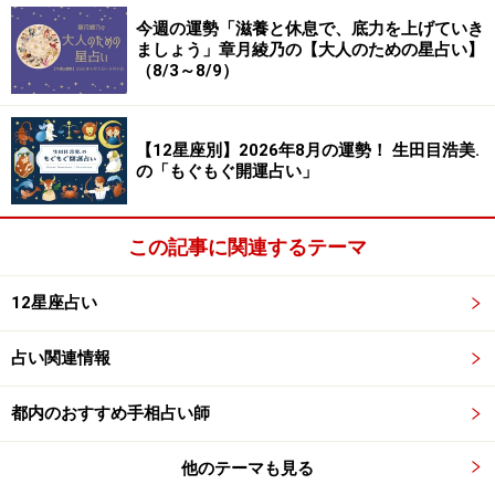
2024年11月6日の運勢「ふたご座」
今週の運勢「滋養と休息で、底力を上げていき
ましょう」章月綾乃の【大人のための星占い】
発想が枯渇気味……。元気な人と会って新鮮な空気を感じ
（8/3～8/9）
て。
＞【今週の運勢】を見る
【12星座別】2026年8月の運勢！ 生田目浩美.
の「もぐもぐ開運占い」
＞【12星座別】今月の運勢を見る
この記事に関連するテーマ
12星座占い
占い関連情報
都内のおすすめ手相占い師
他のテーマも見る