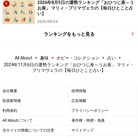
2026年8月5日の運勢ランキング「おひつじ座～う
5
お座」 マリィ・プリマヴェラの【毎日ひとこと占
い】
2026/08/04
2024年11月6日の運勢「しし座」
ランキングをもっと見る
褒められたら素直に喜んで。好感度がさらにアップする
日に。
>
>
>
>
All About
趣味
ホビー・コレクション
占い
＞【今週の運勢】を見る
2024年11月6日の運勢ランキング「おひつじ座～うお座」 マリィ・
プリマヴェラの【毎日ひとこと占い】
＞【12星座別】今月の運勢を見る
会社概要
採用情報
投資家情報
広告掲載
利用規約
プライバシーポリシー
All Aboutについて
著作権・商標・免責
当サイトの情報についての注意
サイトマップ