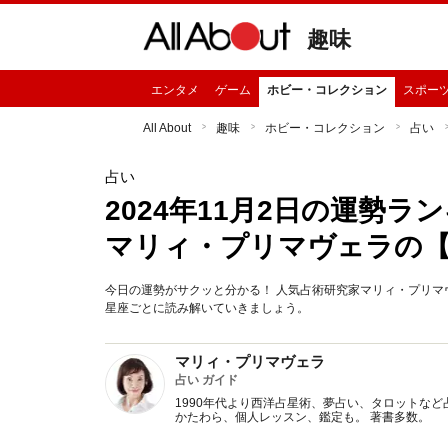
趣味
エンタメ
ゲーム
ホビー・コレクション
スポー
All About
趣味
ホビー・コレクション
占い
占い
2024年11月2日の運勢
マリィ・プリマヴェラの
今日の運勢がサクッと分かる！ 人気占術研究家マリィ・プリマヴ
星座ごとに読み解いていきましょう。
マリィ・プリマヴェラ
占い ガイド
1990年代より西洋占星術、夢占い、タロットなど
かたわら、個人レッスン、鑑定も。 著書多数。