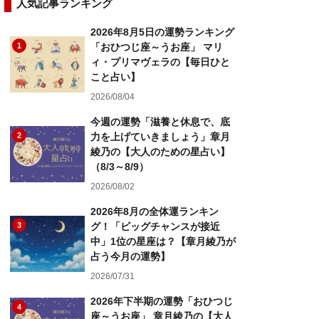
人気記事ランキング
2026年8月5日の運勢ランキング
1
「おひつじ座～うお座」 マリ
ィ・プリマヴェラの【毎日ひと
こと占い】
2026/08/04
今週の運勢「滋養と休息で、底
2
力を上げていきましょう」章月
綾乃の【大人のための星占い】
（8/3～8/9）
2026/08/02
2026年8月の全体運ランキン
3
グ！「ビッグチャンスが接近
中」1位の星座は？【章月綾乃が
占う今月の運勢】
2026/07/31
2026年下半期の運勢「おひつじ
4
座～うお座」 章月綾乃の【大人