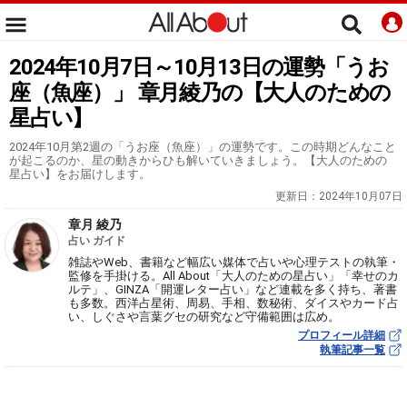
2024年10月7日～10月13日の運勢「うお
座（魚座）」 章月綾乃の【大人のための
星占い】
2024年10月第2週の「うお座（魚座）」の運勢です。この時期どんなこと
が起こるのか、星の動きからひも解いていきましょう。【大人のための
星占い】をお届けします。
更新日：
2024年10月07日
章月 綾乃
占い ガイド
雑誌やWeb、書籍など幅広い媒体で占いや心理テストの執筆・
監修を手掛ける。All About「大人のための星占い」「幸せのカ
ルテ」、GINZA「開運レター占い」など連載を多く持ち、著書
も多数。西洋占星術、周易、手相、数秘術、ダイスやカード占
い、しぐさや言葉グセの研究など守備範囲は広め。
プロフィール詳細
執筆記事一覧