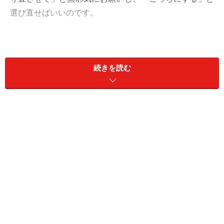
選び直せばいいのです。
「ワガママで、すみません」「でも、最高にうれしい」
とピュア全開でいけば、「うお座さんだから、仕方がな
続きを読む
い」となって成立します。各方面にご迷惑をかけても、
いくつか仕切り直すことになっても、「やっぱり、こっ
ち」が功を奏すことに。
愛も、のびのびと。遠慮は無用です。
​​​​​​＞【今月の運勢】が気になるうお座さんはこちら
＞【2024年10月7日～10月13日の運勢】他の星座の運勢
が気になる人はこちら
​＞【2024年下半期の運勢】はこちら
※記事内容は執筆時点のものです。最新の内容をご確認くださ