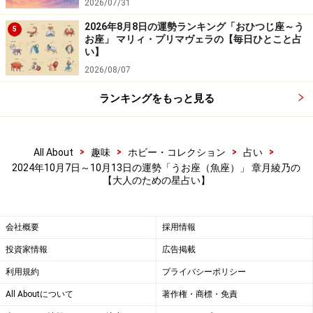
2026/07/31
2026年8月8日の運勢ランキング「おひつじ座～う
5
お座」 マリィ・プリマヴェラの【毎日ひとこと占
い】
2026/08/07
ランキングをもっと見る
>
>
>
>
All About
趣味
ホビー・コレクション
占い
2024年10月7日～10月13日の運勢「うお座（魚座）」 章月綾乃の
【大人のための星占い】
会社概要
採用情報
投資家情報
広告掲載
利用規約
プライバシーポリシー
All Aboutについて
著作権・商標・免責