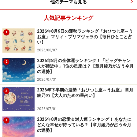
他のテーマも見る
人気記事ランキング
2026年8月9日の運勢ランキング「おひつじ座～う
1
お座」 マリィ・プリマヴェラの【毎日ひとこと占
い】
2026/08/07
2026年8月の全体運ランキング！「ビッグチャン
2
スが接近中」1位の星座は？【章月綾乃が占う今月
の運勢】
2026/07/31
2026年下半期の運勢「おひつじ座～うお座」 章月
3
綾乃の【大人のための星占い】
2026/07/01
2026年8月の恋愛＆対人運ランキング！ あなたに
4
どんな幸せが待っている？【章月綾乃が占う今月
の運勢】