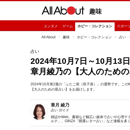
趣味
エンタメ
ゲーム
ホビー・コレクション
スポー
All About
趣味
ホビー・コレクション
占い
占い
2024年10月7日～10月
章月綾乃の【大人のための
2024年10月第2週の「ふたご座（双子座）」の運勢です。
【大人のための星占い】をお届けします。
章月 綾乃
占い ガイド
雑誌やWeb、書籍など幅広い媒体で占いや心理テスト
ルテ」、GINZA「開運レター占い」など連載を
い、しぐさや言葉グセの研究など守備範囲は広め