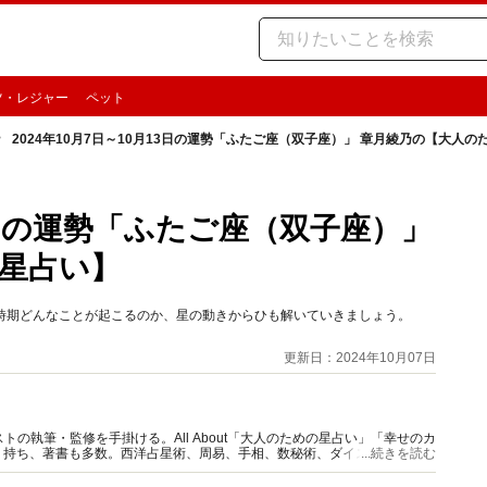
ツ・レジャー
ペット
2024年10月7日～10月13日の運勢「ふたご座（双子座）」 章月綾乃の【大人
13日の運勢「ふたご座（双子座）」
星占い】
この時期どんなことが起こるのか、星の動きからひも解いていきましょう。
更新日：2024年10月07日
の執筆・監修を手掛ける。All About「大人のための星占い」「幸せのカ
多く持ち、著書も多数。西洋占星術、周易、手相、数秘術、ダイスやカード占
...続きを読む
。