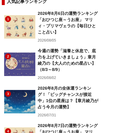
人気記事ランキング
2026年8月6日の運勢ランキング
1
「おひつじ座～うお座」 マリ
ィ・プリマヴェラの【毎日ひと
こと占い】
2026/08/05
今週の運勢「滋養と休息で、底
2
力を上げていきましょう」章月
綾乃の【大人のための星占い】
（8/3～8/9）
2026/08/02
2026年8月の全体運ランキン
3
グ！「ビッグチャンスが接近
中」1位の星座は？【章月綾乃が
占う今月の運勢】
2026/07/31
2026年8月7日の運勢ランキング
4
「おひつじ座～うお座」 マリ