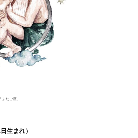
勢「ふたご座」
1日生まれ）