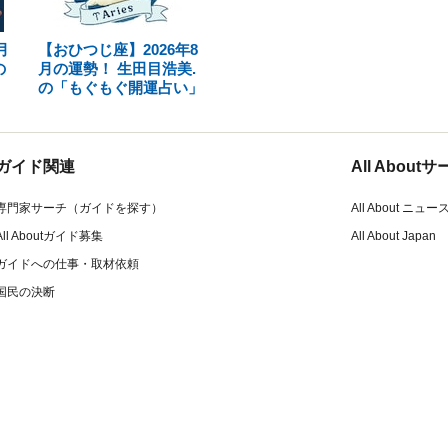
月
【おひつじ座】2026年8
の
月の運勢！ 生田目浩美.
の「もぐもぐ開運占い」
ガイド関連
All Abou
専門家サーチ（ガイドを探す）
All About ニュー
All Aboutガイド募集
All About Japan
ガイドへの仕事・取材依頼
国民の決断