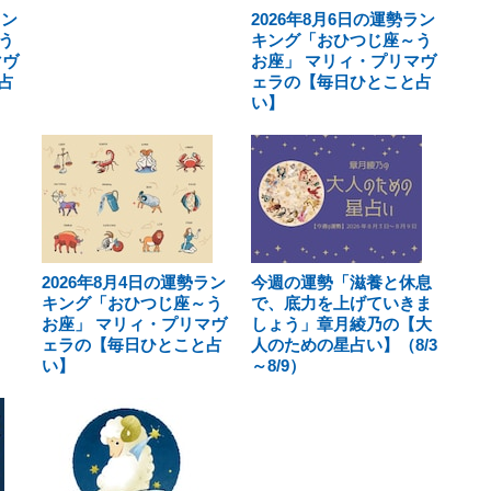
ラン
2026年8月6日の運勢ラン
う
キング「おひつじ座～う
マヴ
お座」 マリィ・プリマヴ
占
ェラの【毎日ひとこと占
い】
2026年8月4日の運勢ラン
今週の運勢「滋養と休息
キング「おひつじ座～う
で、底力を上げていきま
お座」 マリィ・プリマヴ
しょう」章月綾乃の【大
ェラの【毎日ひとこと占
人のための星占い】（8/3
い】
～8/9）