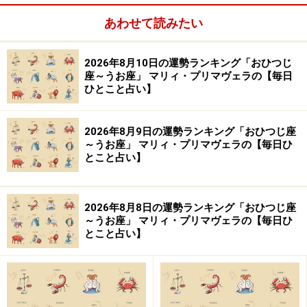
はより深い共感を呼び、的確な助言をもらえると好評。
あわせて読みたい
「自分はどこに向かえばいいのか」迷える人たちをより
良い方向へ導く。
2026年8月10日の運勢ランキング「おひつじ
座～うお座」 マリィ・プリマヴェラの【毎日
ひとこと占い】
【イラスト】
岩本 あかり（Akari Iwamoto）
2026年8月9日の運勢ランキング「おひつじ座
※記事内容は執筆時点のものです。最新の内容をご確認くださ
～うお座」 マリィ・プリマヴェラの【毎日ひ
い。
とこと占い】
【編集部おすすめの購入サイト】
2026年8月8日の運勢ランキング「おひつじ座
～うお座」 マリィ・プリマヴェラの【毎日ひ
とこと占い】
Amazonで占い関連の商品をチェック！
楽天市場で占い関連の商品をチェック！