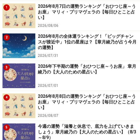
2026年8月7日の運勢ランキング「おひつじ座～う
1
お座」 マリィ・プリマヴェラの【毎日ひとこと占
い】
2026/08/06
2026年8月の全体運ランキング！「ビッグチャン
2
スが接近中」1位の星座は？【章月綾乃が占う今月
の運勢】
2026/07/31
2026年下半期の運勢「おひつじ座～うお座」 章月
3
綾乃の【大人のための星占い】
2026/07/01
2026年8月8日の運勢ランキング「おひつじ座～う
4
お座」 マリィ・プリマヴェラの【毎日ひとこと占
い】
2026/08/07
今週の運勢「滋養と休息で、底力を上げていきま
5
しょう」章月綾乃の【大人のための星占い】（8/3
～8/9）