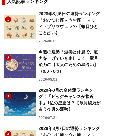
人気記事ランキング
2026年8月6日の運勢ランキング
1
「おひつじ座～うお座」 マリ
ィ・プリマヴェラの【毎日ひと
こと占い】
2026/08/05
今週の運勢「滋養と休息で、底
2
力を上げていきましょう」章月
綾乃の【大人のための星占い】
（8/3～8/9）
2026/08/02
2026年8月の全体運ランキン
3
グ！「ビッグチャンスが接近
中」1位の星座は？【章月綾乃が
占う今月の運勢】
2026/07/31
2026年8月7日の運勢ランキング
4
「おひつじ座～うお座」 マリ