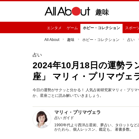
趣味
エンタメ
ゲーム
ホビー・コレクション
スポー
All About
趣味
ホビー・コレクション
占い
占い
2024年10月18日の運
座」 マリィ・プリマヴェ
今日の運勢がサクッと分かる！ 人気占術研究家マリィ・プリマヴ
か、星座ごとに読み解いていきましょう。
マリィ・プリマヴェラ
占い ガイド
1990年代より西洋占星術、夢占い、タロットなど
かたわら、個人レッスン、鑑定も。 著書多数。