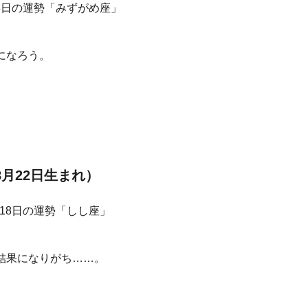
になろう。
8月22日生まれ）
結果になりがち……。