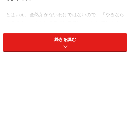
とはいえ、全然芽がないわけではないので、「やるなら
つきあうよ」くらいのスタンスでいくといいでしょう。
指示待ち、控えめな協力者、賛同者のポジションがお得
でおいしいはず。
続きを読む
同じ流れで、復活愛も動き出しそう。まず、会ってから
決めるのが一番。デートは、アウトドアプランで。マジ
ックアワーをぼんやり眺めるだけでも、盛り上がりそ
う。
＞【2024年下半期の運勢】が気になるみずがめ座さんは
こちら
＞【2024年8月5日～8月11日の運勢】他の星座の運勢が
気になる人はこちら