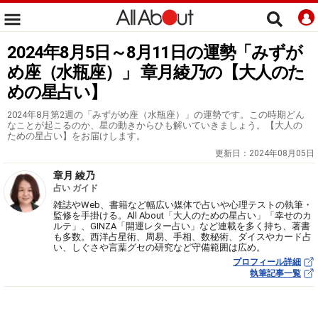
2024年8月5日～8月11日の運勢「みずが
め座（水瓶座）」 章月綾乃の【大人のた
めの星占い】
2024年8月第2週の「みずがめ座（水瓶座）」の運勢です。この時期どん
なことが起こるのか、星の動きからひも解いていきましょう。【大人の
ための星占い】をお届けします。
更新日：
2024年08月05日
章月 綾乃
占い ガイド
雑誌やWeb、書籍など幅広い媒体で占いや心理テストの執筆・
監修を手掛ける。All About「大人のための星占い」「幸せのカ
ルテ」、GINZA「開運レター占い」など連載を多く持ち、著書
も多数。西洋占星術、周易、手相、数秘術、ダイスやカード占
い、しぐさや言葉グセの研究など守備範囲は広め。
プロフィール詳細
執筆記事一覧