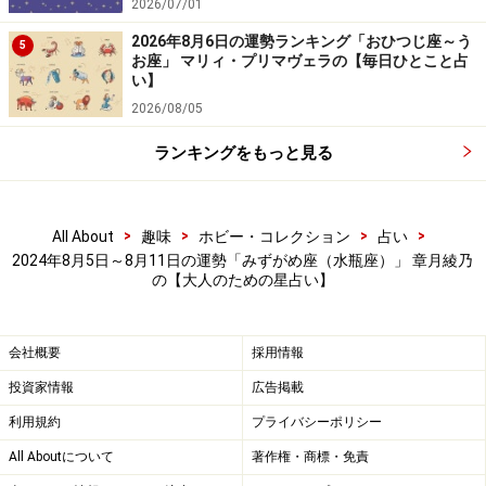
2026/07/01
2026年8月6日の運勢ランキング「おひつじ座～う
5
お座」 マリィ・プリマヴェラの【毎日ひとこと占
い】
2026/08/05
ランキングをもっと見る
>
>
>
>
All About
趣味
ホビー・コレクション
占い
2024年8月5日～8月11日の運勢「みずがめ座（水瓶座）」 章月綾乃
の【大人のための星占い】
会社概要
採用情報
投資家情報
広告掲載
利用規約
プライバシーポリシー
All Aboutについて
著作権・商標・免責