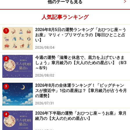
他のテーマも見る
人気記事ランキング
2026年8月5日の運勢ランキング「おひつじ座～う
1
お座」 マリィ・プリマヴェラの【毎日ひとこと占
い】
2026/08/04
今週の運勢「滋養と休息で、底力を上げていきま
2
しょう」章月綾乃の【大人のための星占い】（8/3
～8/9）
2026/08/02
2026年8月の全体運ランキング！「ビッグチャン
3
スが接近中」1位の星座は？【章月綾乃が占う今月
の運勢】
2026/07/31
2026年下半期の運勢「おひつじ座～うお座」 章月
4
綾乃の【大人のための星占い】