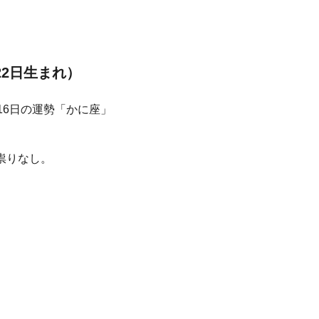
22日生まれ）
祟りなし。