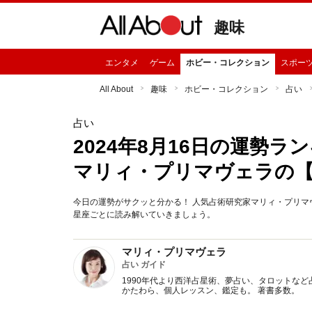
趣味
エンタメ
ゲーム
ホビー・コレクション
スポー
All About
趣味
ホビー・コレクション
占い
占い
2024年8月16日の運勢
マリィ・プリマヴェラの
今日の運勢がサクッと分かる！ 人気占術研究家マリィ・プリマヴ
星座ごとに読み解いていきましょう。
マリィ・プリマヴェラ
占い ガイド
1990年代より西洋占星術、夢占い、タロットなど
かたわら、個人レッスン、鑑定も。 著書多数。