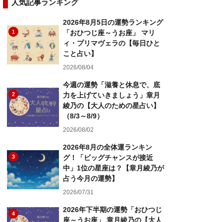
人気記事ランキング
2026年8月5日の運勢ランキング
1
「おひつじ座～うお座」 マリ
ィ・プリマヴェラの【毎日ひと
こと占い】
2026/08/04
今週の運勢「滋養と休息で、底
2
力を上げていきましょう」章月
綾乃の【大人のための星占い】
（8/3～8/9）
2026/08/02
2026年8月の全体運ランキン
3
グ！「ビッグチャンスが接近
中」1位の星座は？【章月綾乃が
占う今月の運勢】
2026/07/31
2026年下半期の運勢「おひつじ
4
座～うお座」 章月綾乃の【大人