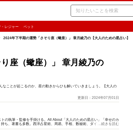
ツ・レジャー
ペット
2024年下半期の運勢「さそり座（蠍座）」 章月綾乃の【大人のための星占い】
そり座（蠍座）」 章月綾乃の
どんなことが起こるのか、星の動きからひも解いていきましょう。【大人の
更新日：2024年07月01日
の執筆・監修を手掛ける。All About「大人のための星占い」「幸せのカ
多く持ち、著書も多数。西洋占星術、周易、手相、数秘術、ダイスやカード占
...続きを読む
。