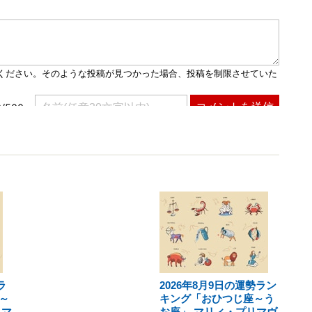
ラ
2026年8月9日の運勢ラン
～
キング「おひつじ座～う
リマ
お座」 マリィ・プリマヴ