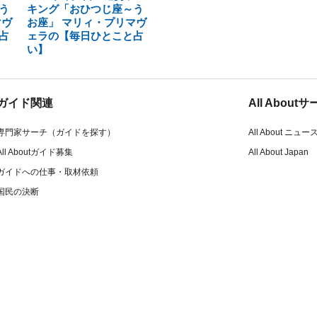
う
キング「おひつじ座～う
マヴ
お座」 マリィ・プリマヴ
占
ェラの【毎日ひとこと占
い】
ガイド関連
All Abou
専門家サーチ（ガイドを探す）
All About ニュー
All Aboutガイド募集
All About Japan
ガイドへの仕事・取材依頼
国民の決断