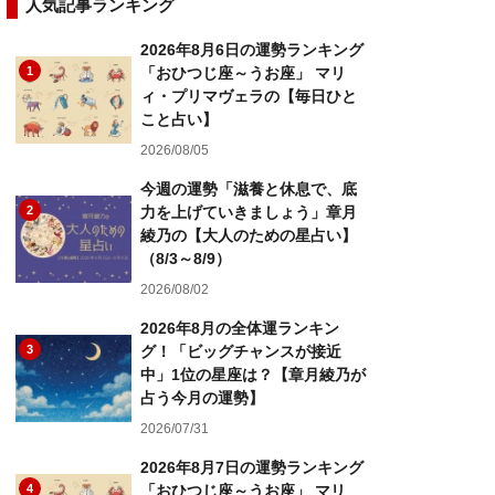
人気記事ランキング
2026年8月6日の運勢ランキング
1
「おひつじ座～うお座」 マリ
ィ・プリマヴェラの【毎日ひと
こと占い】
2026/08/05
今週の運勢「滋養と休息で、底
2
力を上げていきましょう」章月
綾乃の【大人のための星占い】
（8/3～8/9）
2026/08/02
2026年8月の全体運ランキン
3
グ！「ビッグチャンスが接近
中」1位の星座は？【章月綾乃が
占う今月の運勢】
2026/07/31
2026年8月7日の運勢ランキング
4
「おひつじ座～うお座」 マリ