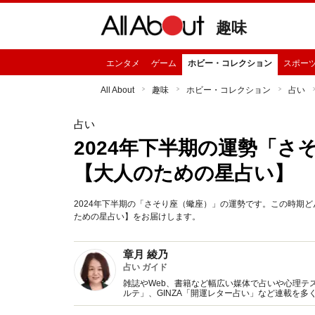
趣味
エンタメ
ゲーム
ホビー・コレクション
スポー
All About
趣味
ホビー・コレクション
占い
占い
2024年下半期の運勢「さ
【大人のための星占い】
2024年下半期の「さそり座（蠍座）」の運勢です。この時期
ための星占い】をお届けします。
章月 綾乃
占い ガイド
雑誌やWeb、書籍など幅広い媒体で占いや心理テスト
ルテ」、GINZA「開運レター占い」など連載を
い、しぐさや言葉グセの研究など守備範囲は広め