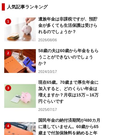
人気記事ランキング
遺族年金は非課税ですが、預貯
1
金が多くても生活保護は受けら
れるのでしょうか？
2026/08/06
58歳の夫は60歳から年金をもら
2
うことができないのでしょう
か？
2024/10/17
現在65歳。70歳まで厚生年金に
3
加入すると、どのくらい年金は
増えますか？月収は15万～16万
円ぐらいです
2025/07/17
国民年金の納付済期間が480カ月
4
に達していません。60歳から65
歳まで付加保険料を納めると年