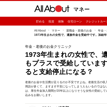
マネー
貯める
投資
保険
住宅ローン
クレジットカー
All About
マネー
退職金・老後のお金
年金・
1973年生まれの女性で、遺族年金を受給中です。加給
年金・老後のお金クリニック
1973年生まれの女性で
もプラスで受給しています
ると支給停止になる？
老後のお金や生活費が足りるのか不安ですよね。老後生活の収
用語が多くて、ますます不安になってしまう人もいるのではな
は、厚生年金加入期間が20年以上になりそうな女性の受給し
込みをお願いします。