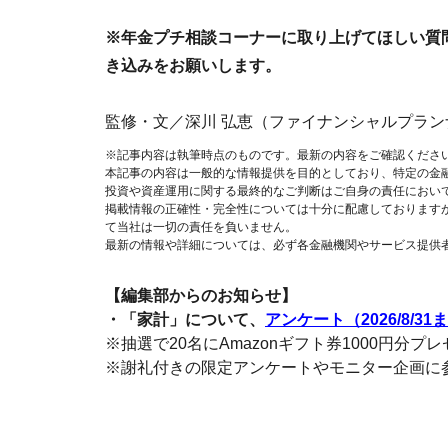
※年金プチ相談コーナーに取り上げてほしい質
き込みをお願いします。
監修・文／深川 弘恵（ファイナンシャルプラン
※記事内容は執筆時点のものです。最新の内容をご確認くださ
本記事の内容は一般的な情報提供を目的としており、特定の金
投資や資産運用に関する最終的なご判断はご自身の責任におい
掲載情報の正確性・完全性については十分に配慮しております
て当社は一切の責任を負いません。
最新の情報や詳細については、必ず各金融機関やサービス提供
【編集部からのお知らせ】
・「家計」について、
アンケート（2026/8/31
※抽選で20名にAmazonギフト券1000円分プ
※謝礼付きの限定アンケートやモニター企画に