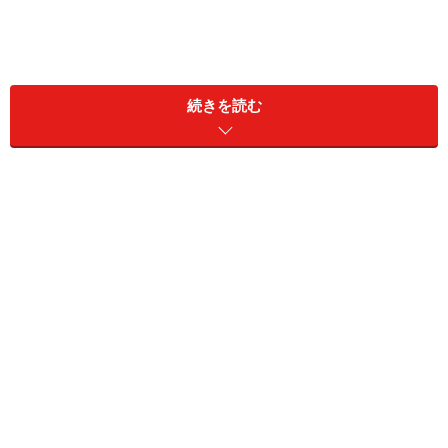
続きを読む
＞【2024年下半期の運勢】を見る
＞【過去の運勢】を見る
11位：てんびん座／天秤座（9月23日～10
月23日生まれ）
2024年7月20日の運勢「てんびん座」