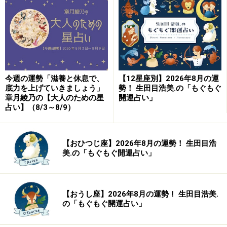
10位：おひつじ座／牡羊座（3月21日～4月
19日生まれ）
今週の運勢「滋養と休息で、
【12星座別】2026年8月の運
2024年7月20日の運勢「おひつじ座」
底力を上げていきましょう」
勢！ 生田目浩美.の「もぐもぐ
章月綾乃の【大人のための星
開運占い」
占い】（8/3～8/9）
被害妄想に悩まされそう。冷静になりゼロから再出発
を。
【おひつじ座】2026年8月の運勢！ 生田目浩
＞【2024年下半期の運勢】を見る
美.の「もぐもぐ開運占い」
＞【過去の運勢】を見る
【おうし座】2026年8月の運勢！ 生田目浩美.
の「もぐもぐ開運占い」
9位：ふたご座／双子座（5月21日～6月21
日生まれ）