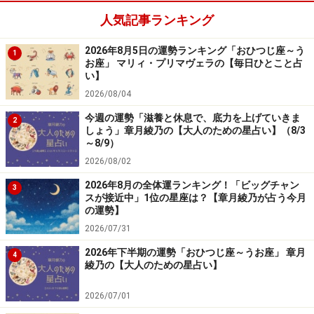
人気記事ランキング
2026年8月5日の運勢ランキング「おひつじ座～う
1
お座」 マリィ・プリマヴェラの【毎日ひとこと占
い】
8位：みずがめ座／水瓶座（1月20日～2月
2026/08/04
18日生まれ）
今週の運勢「滋養と休息で、底力を上げていきま
2
しょう」章月綾乃の【大人のための星占い】（8/3
～8/9）
2026/08/02
2024年7月20日の運勢「みずがめ座」
2026年8月の全体運ランキング！「ビッグチャン
3
スが接近中」1位の星座は？【章月綾乃が占う今月
争いごとは避けて。広い心を持てば運気は安定するは
の運勢】
ず。
2026/07/31
2026年下半期の運勢「おひつじ座～うお座」 章月
4
＞【2024年下半期の運勢】を見る
綾乃の【大人のための星占い】
＞【過去の運勢】を見る
2026/07/01