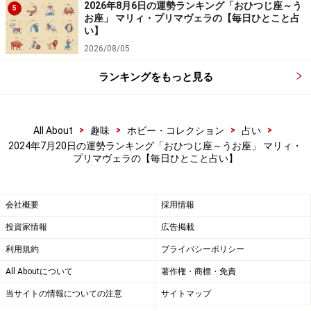
2026年8月6日の運勢ランキング「おひつじ座～う
5
お座」 マリィ・プリマヴェラの【毎日ひとこと占
7位：しし座／獅子座（7月23日～8月22日
い】
生まれ）
2026/08/05
ランキングをもっと見る
2024年7月20日の運勢「しし座」
>
>
>
>
All About
趣味
ホビー・コレクション
占い
慎重すぎると後悔するハメに。ある程度は強気な部分も
2024年7月20日の運勢ランキング「おひつじ座～うお座」 マリィ・
必要。
プリマヴェラの【毎日ひとこと占い】
＞【2024年下半期の運勢】を見る
会社概要
採用情報
＞【過去の運勢】を見る
投資家情報
広告掲載
利用規約
プライバシーポリシー
All Aboutについて
著作権・商標・免責
当サイトの情報についての注意
サイトマップ