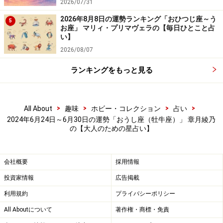
2026/07/31
2026年8月8日の運勢ランキング「おひつじ座～う
5
お座」 マリィ・プリマヴェラの【毎日ひとこと占
い】
2026/08/07
ランキングをもっと見る
>
>
>
>
All About
趣味
ホビー・コレクション
占い
2024年6月24日～6月30日の運勢「おうし座（牡牛座）」 章月綾乃
の【大人のための星占い】
会社概要
採用情報
投資家情報
広告掲載
利用規約
プライバシーポリシー
All Aboutについて
著作権・商標・免責