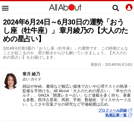
2024年6月24日～6月30日の運勢「おう
し座（牡牛座）」 章月綾乃の【大人のた
めの星占い】
2024年6月第5週の「おうし座（牡牛座）」の運勢です。この時期どんな
ことが起こるのか、星の動きからひも解いていきましょう。【大人のた
めの星占い】をお届けします。
更新日：
2024年06月24日
章月 綾乃
占い ガイド
雑誌やWeb、書籍など幅広い媒体で占いや心理テストの執筆・
監修を手掛ける。All About「大人のための星占い」「幸せのカ
ルテ」、GINZA「開運レター占い」など連載を多く持ち、著書
も多数。西洋占星術、周易、手相、数秘術、ダイスやカード占
い、しぐさや言葉グセの研究など守備範囲は広め。
プロフィール詳細
執筆記事一覧