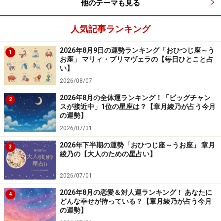
他のテーマも見る
人気記事ランキング
2026年8月9日の運勢ランキング「おひつじ座～う
1
お座」 マリィ・プリマヴェラの【毎日ひとこと占
い】
2026/08/07
2026年8月の全体運ランキング！「ビッグチャン
2
スが接近中」1位の星座は？【章月綾乃が占う今月
の運勢】
2026/07/31
2026年下半期の運勢「おひつじ座～うお座」 章月
3
綾乃の【大人のための星占い】
2026/07/01
2026年8月の恋愛＆対人運ランキング！ あなたに
4
どんな幸せが待っている？【章月綾乃が占う今月
の運勢】