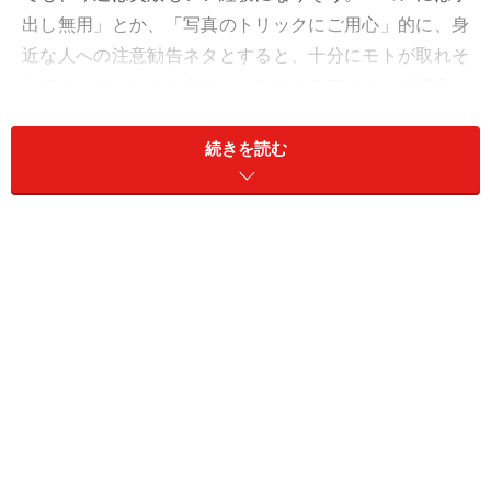
出し無用」とか、「写真のトリックにご用心」的に、身
近な人への注意勧告ネタとすると、十分にモトが取れそ
うです。がっかりの中に、たまにあるアタリが結構良か
ったりして、一喜一憂を楽しめるでしょう。
続きを読む
もっともハズレも多いので、何事もお試し感覚で進める
のがよさそう。
元気をチャージしたいときは、酸っぱい味を。レモンや
ビネガーが味方に。
愛と仕事は、アフターケアで差がつきます。
＞【2024年上半期の運勢】が気になるおうし座さんはこ
ちら
＞【2024年6月24日～6月30日の運勢】他の星座の運勢