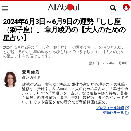
2024年6月3日～6月9日の運勢「しし座
（獅子座）」 章月綾乃の【大人のための
星占い】
2024年6月第2週の「しし座（獅子座）」の運勢です。この時期どんなこ
とが起こるのか、星の動きからひも解いていきましょう。【大人のため
の星占い】をお届けします。
更新日：
2024年06月03日
章月 綾乃
占い ガイド
雑誌やWeb、書籍など幅広い媒体で占いや心理テストの執筆・
監修を手掛ける。All About「大人のための星占い」「幸せのカ
ルテ」、GINZA「開運レター占い」など連載を多く持ち、著書
も多数。西洋占星術、周易、手相、数秘術、ダイスやカード占
い、しぐさや言葉グセの研究など守備範囲は広め。
プロフィール詳細
執筆記事一覧