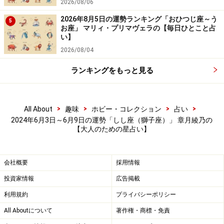
2026/08/06
2026年8月5日の運勢ランキング「おひつじ座～う
5
お座」 マリィ・プリマヴェラの【毎日ひとこと占
い】
2026/08/04
ランキングをもっと見る
>
>
>
>
All About
趣味
ホビー・コレクション
占い
2024年6月3日～6月9日の運勢「しし座（獅子座）」 章月綾乃の
【大人のための星占い】
会社概要
採用情報
投資家情報
広告掲載
利用規約
プライバシーポリシー
All Aboutについて
著作権・商標・免責