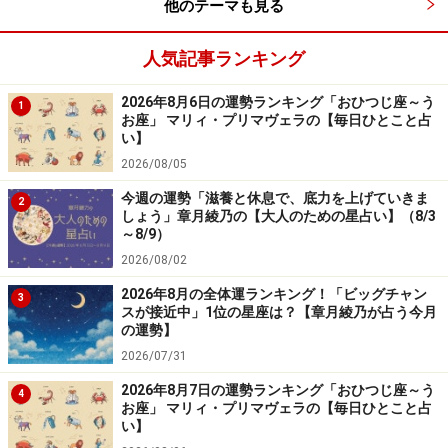
他のテーマも見る
人気記事ランキング
2026年8月6日の運勢ランキング「おひつじ座～う
1
お座」 マリィ・プリマヴェラの【毎日ひとこと占
い】
2026/08/05
今週の運勢「滋養と休息で、底力を上げていきま
2
しょう」章月綾乃の【大人のための星占い】（8/3
～8/9）
2026/08/02
2026年8月の全体運ランキング！「ビッグチャン
3
スが接近中」1位の星座は？【章月綾乃が占う今月
の運勢】
2026/07/31
2026年8月7日の運勢ランキング「おひつじ座～う
4
お座」 マリィ・プリマヴェラの【毎日ひとこと占
い】