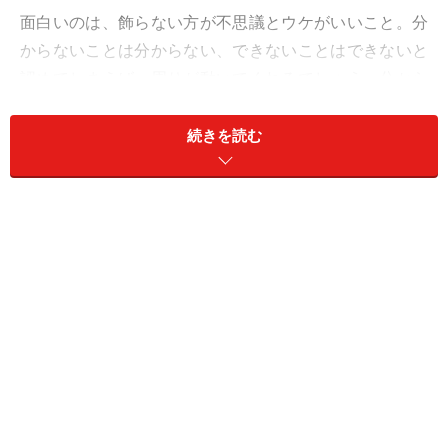
面白いのは、飾らない方が不思議とウケがいいこと。分
からないことは分からない、できないことはできないと
認めてしまえば、周りが動いてくれるでしょう。分から
ないなりに、できないなりに挑戦してみるのも、面白い
体験に。見栄や体裁を捨てて、自然体でどうぞ。
続きを読む
仕事や愛は、相談が大事。「困っていて……」と頼り、相
手の知恵を借りて。
＞【2024年上半期の運勢】が気になるしし座さんはこち
ら
＞【2024年6月3日～6月9日の運勢】他の星座の運勢が気
になる人はこちら
※記事内容は執筆時点のものです。最新の内容をご確認くださ
い。