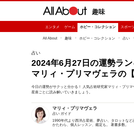
趣味
エンタメ
ゲーム
ホビー・コレクション
スポー
All About
趣味
ホビー・コレクション
占い
占い
2024年6月27日の運勢
マリィ・プリマヴェラの
今日の運勢がサクッと分かる！ 人気占術研究家マリィ・プリマヴ
星座ごとに読み解いていきましょう。
マリィ・プリマヴェラ
占い ガイド
1990年代より西洋占星術、夢占い、タロットなど
かたわら、個人レッスン、鑑定も。 著書多数。