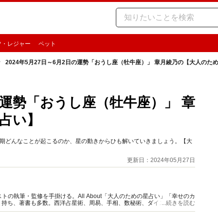
ツ・レジャー
ペット
2024年5月27日～6月2日の運勢「おうし座（牡牛座）」 章月綾乃の【大人のた
日の運勢「おうし座（牡牛座）」 章
占い】
の時期どんなことが起こるのか、星の動きからひも解いていきましょう。【大
更新日：2024年05月27日
の執筆・監修を手掛ける。All About「大人のための星占い」「幸せのカ
多く持ち、著書も多数。西洋占星術、周易、手相、数秘術、ダイスやカード占
...続きを読む
。