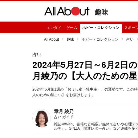
趣味
エンタメ
ゲーム
ホビー・コレクション
スポー
All About
趣味
ホビー・コレクション
占い
占い
2024年5月27日～6月2
月綾乃の【大人のための星
2024年6月第1週の「おうし座（牡牛座）」の運勢です。こ
人のための星占い】をお届けします。
章月 綾乃
占い ガイド
雑誌やWeb、書籍など幅広い媒体で占いや心理テスト
ルテ」、GINZA「開運レター占い」など連載を
い、しぐさや言葉グセの研究など守備範囲は広め