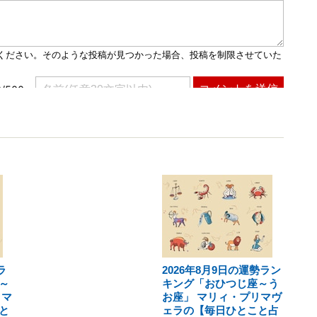
ラ
2026年8月9日の運勢ラン
～
キング「おひつじ座～う
リマ
お座」 マリィ・プリマヴ
と
ェラの【毎日ひとこと占