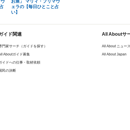
マヴ
お座」 マリィ・プリマヴ
占
ェラの【毎日ひとこと占
い】
ガイド関連
All Abou
専門家サーチ（ガイドを探す）
All About ニュー
All Aboutガイド募集
All About Japan
ガイドへの仕事・取材依頼
国民の決断