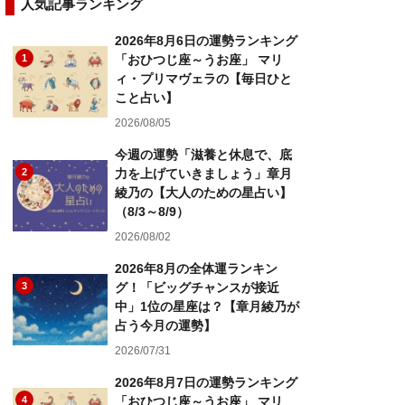
人気記事ランキング
2026年8月6日の運勢ランキング
1
「おひつじ座～うお座」 マリ
ィ・プリマヴェラの【毎日ひと
こと占い】
2026/08/05
今週の運勢「滋養と休息で、底
2
力を上げていきましょう」章月
綾乃の【大人のための星占い】
（8/3～8/9）
2026/08/02
2026年8月の全体運ランキン
3
グ！「ビッグチャンスが接近
中」1位の星座は？【章月綾乃が
占う今月の運勢】
2026/07/31
2026年8月7日の運勢ランキング
4
「おひつじ座～うお座」 マリ