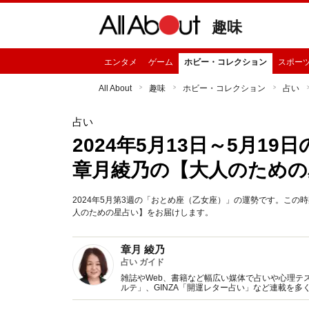
趣味
エンタメ
ゲーム
ホビー・コレクション
スポー
All About
趣味
ホビー・コレクション
占い
占い
2024年5月13日～5月1
章月綾乃の【大人のための
2024年5月第3週の「おとめ座（乙女座）」の運勢です。こ
人のための星占い】をお届けします。
章月 綾乃
占い ガイド
雑誌やWeb、書籍など幅広い媒体で占いや心理テスト
ルテ」、GINZA「開運レター占い」など連載を
い、しぐさや言葉グセの研究など守備範囲は広め