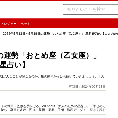
ツ・レジャー
ペット
2024年5月13日～5月19日の運勢「おとめ座（乙女座）」 章月綾乃の【大人の
9日の運勢「おとめ座（乙女座）」
星占い】
の時期どんなことが起こるのか、星の動きからひも解いていきましょう。【大
更新日：2024年05月13日
の執筆・監修を手掛ける。All About「大人のための星占い」「幸せのカ
多く持ち、著書も多数。西洋占星術、周易、手相、数秘術、ダイスやカード占
...続きを読む
。