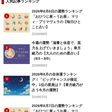
人気記事ランキング
2026年8月6日の運勢ランキング
1
「おひつじ座～うお座」 マリ
ィ・プリマヴェラの【毎日ひと
こと占い】
2026/08/05
今週の運勢「滋養と休息で、底
2
力を上げていきましょう」章月
綾乃の【大人のための星占い】
（8/3～8/9）
2026/08/02
2026年8月の全体運ランキン
3
グ！「ビッグチャンスが接近
中」1位の星座は？【章月綾乃が
占う今月の運勢】
2026/07/31
2026年8月7日の運勢ランキング
4
「おひつじ座～うお座」 マリ