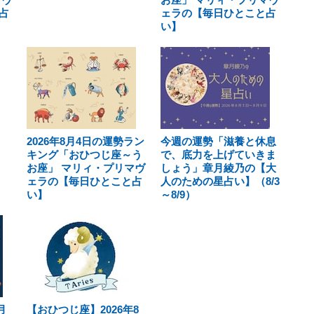
占
ェラの【毎日ひとこと占
い】
2026年8月4日の運勢ラン
今週の運勢「滋養と休息
キング「おひつじ座～う
で、底力を上げていきま
お座」 マリィ・プリマヴ
しょう」章月綾乃の【大
ェラの【毎日ひとこと占
人のための星占い】（8/3
い】
～8/9）
月
【おひつじ座】2026年8