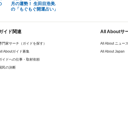
の
月の運勢！ 生田目浩美.
の「もぐもぐ開運占い」
ガイド関連
All Abou
専門家サーチ（ガイドを探す）
All About ニュー
All Aboutガイド募集
All About Japan
ガイドへの仕事・取材依頼
国民の決断