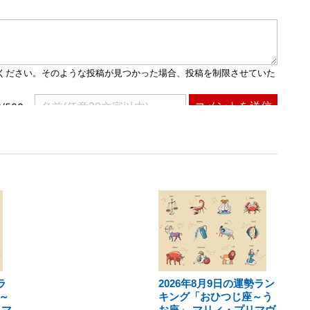
ラ
2026年8月9日の運勢ラン
～
キング「おひつじ座～う
リマ
お座」 マリィ・プリマヴ