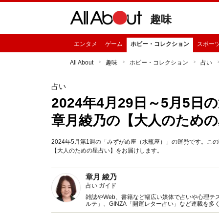
趣味
エンタメ
ゲーム
ホビー・コレクション
スポー
All About
趣味
ホビー・コレクション
占い
占い
2024年4月29日～5月
章月綾乃の【大人のための
2024年5月第1週の「みずがめ座（水瓶座）」の運勢です。
【大人のための星占い】をお届けします。
章月 綾乃
占い ガイド
雑誌やWeb、書籍など幅広い媒体で占いや心理テスト
ルテ」、GINZA「開運レター占い」など連載を
い、しぐさや言葉グセの研究など守備範囲は広め