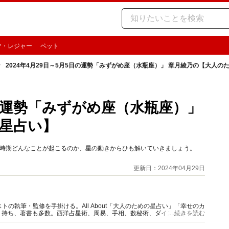
ツ・レジャー
ペット
2024年4月29日～5月5日の運勢「みずがめ座（水瓶座）」 章月綾乃の【大人の
5日の運勢「みずがめ座（水瓶座）」
星占い】
この時期どんなことが起こるのか、星の動きからひも解いていきましょう。
更新日：2024年04月29日
の執筆・監修を手掛ける。All About「大人のための星占い」「幸せのカ
多く持ち、著書も多数。西洋占星術、周易、手相、数秘術、ダイスやカード占
...続きを読む
。