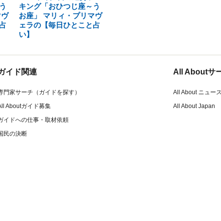
う
キング「おひつじ座～う
マヴ
お座」 マリィ・プリマヴ
占
ェラの【毎日ひとこと占
い】
ガイド関連
All Abou
専門家サーチ（ガイドを探す）
All About ニュー
All Aboutガイド募集
All About Japan
ガイドへの仕事・取材依頼
国民の決断