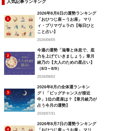
人気記事ランキング
2026年8月6日の運勢ランキング
1
「おひつじ座～うお座」 マリ
ィ・プリマヴェラの【毎日ひと
こと占い】
2026/08/05
今週の運勢「滋養と休息で、底
2
力を上げていきましょう」章月
綾乃の【大人のための星占い】
（8/3～8/9）
2026/08/02
2026年8月の全体運ランキン
3
グ！「ビッグチャンスが接近
中」1位の星座は？【章月綾乃が
占う今月の運勢】
2026/07/31
2026年8月7日の運勢ランキング
4
「おひつじ座～うお座」 マリ