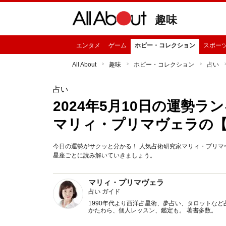
趣味
エンタメ
ゲーム
ホビー・コレクション
スポー
All About
趣味
ホビー・コレクション
占い
占い
2024年5月10日の運勢
マリィ・プリマヴェラの
今日の運勢がサクッと分かる！ 人気占術研究家マリィ・プリマヴ
星座ごとに読み解いていきましょう。
マリィ・プリマヴェラ
占い ガイド
1990年代より西洋占星術、夢占い、タロットなど
かたわら、個人レッスン、鑑定も。 著書多数。