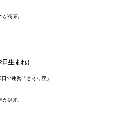
のが得策。
22日生まれ）
運が到来。