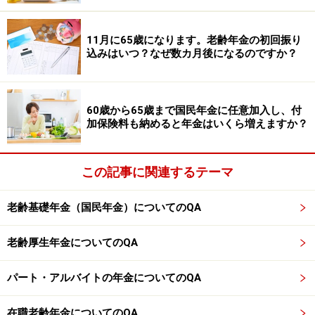
お願いします。
11月に65歳になります。老齢年金の初回振り
込みはいつ？なぜ数カ月後になるのですか？
監修・文／深川 弘恵（ファイナンシャルプランナー）
※記事内容は執筆時点のものです。最新の内容をご確認くださ
い。
60歳から65歳まで国民年金に任意加入し、付
本記事の内容は一般的な情報提供を目的としており、特定の金融
加保険料も納めると年金はいくら増えますか？
商品や投資行動を推奨するものではありません。
投資や資産運用に関する最終的なご判断はご自身の責任において
行ってください。
掲載情報の正確性・完全性については十分に配慮しております
この記事に関連するテーマ
が、その内容を保証するものではなく、これに基づく損失・損害
などについて当社は一切の責任を負いません。
最新の情報や詳細については、必ず各金融機関やサービス提供者
老齢基礎年金（国民年金）についてのQA
の公式情報をご確認ください。
老齢厚生年金についてのQA
【編集部からのお知らせ】
・「家計」について、
アンケート（2026/8/31まで）
を実施
パート・アルバイトの年金についてのQA
中です！
※抽選で20名にAmazonギフト券1000円分プレゼント
※謝礼付きの限定アンケートやモニター企画に参加が可能に
在職老齢年金についてのQA