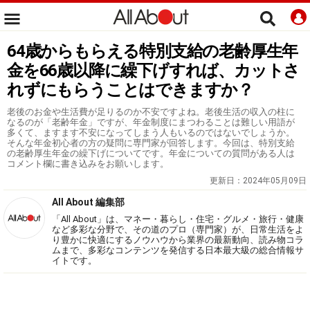
64歳からもらえる特別支給の老齢厚生年
金を66歳以降に繰下げすれば、カットさ
れずにもらうことはできますか？
老後のお金や生活費が足りるのか不安ですよね。老後生活の収入の柱に
なるのが「老齢年金」ですが、年金制度にまつわることは難しい用語が
多くて、ますます不安になってしまう人もいるのではないでしょうか。
そんな年金初心者の方の疑問に専門家が回答します。今回は、特別支給
の老齢厚生年金の繰下げについてです。年金についての質問がある人は
コメント欄に書き込みをお願いします。
更新日：
2024年05月09日
All About 編集部
「All About」は、マネー・暮らし・住宅・グルメ・旅行・健康
など多彩な分野で、その道のプロ（専門家）が、日常生活をよ
り豊かに快適にするノウハウから業界の最新動向、読み物コラ
ムまで、多彩なコンテンツを発信する日本最大級の総合情報サ
イトです。