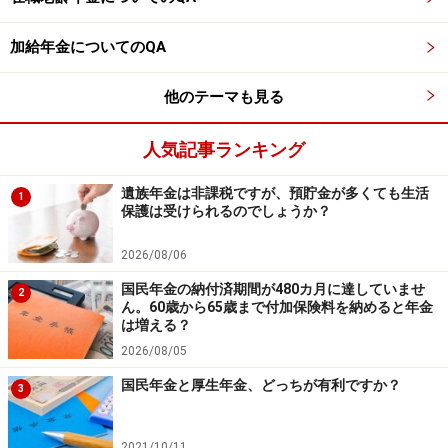
なります
加給年金についてのQA
他のテーマも見る
人気記事ランキング
遺族年金は非課税ですが、預貯金が多くても生活
1
保護は受けられるのでしょうか？
2026/08/06
国民年金の納付済期間が480カ月に達していませ
2
ん。60歳から65歳まで付加保険料を納めると年金
は増える？
2026/08/05
国民年金と厚生年金、どっちが有利ですか？
3
2021/10/11