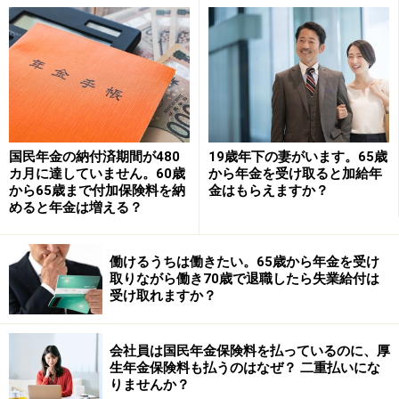
入など（総報酬月額相当額）の合計が、ひと月あたり50
万円を超える場合には、老齢厚生年金（特別支給の老齢
厚生年金）の一部または全部が支給停止になります。
そもそも老齢年金の繰下げ制度とは、65歳から受け取れ
る老齢基礎年金と老齢厚生年金を、65歳で受け取らず
国民年金の納付済期間が480
19歳年下の妻がいます。65歳
カ月に達していません。60歳
から年金を受け取ると加給年
に、66歳以後、75歳までの間で繰下げて、増額された年
から65歳まで付加保険料を納
金はもらえますか？
金を受け取るという制度になります。
めると年金は増える？
しかし特別支給の老齢厚生年金は、65歳になる前に受け
働けるうちは働きたい。65歳から年金を受け
取れる年金になりますので、繰下げ制度の対象にはなり
取りながら働き70歳で退職したら失業給付は
受け取れますか？
ません。受給開始年齢に達したときは速やかに請求する
ようにしましょう。
会社員は国民年金保険料を払っているのに、厚
生年金保険料も払うのはなぜ？ 二重払いにな
※年金プチ相談コーナーに取り上げてほしい質問がある
りませんか？
人は
こちらから
応募するか、コメント欄への書き込みを