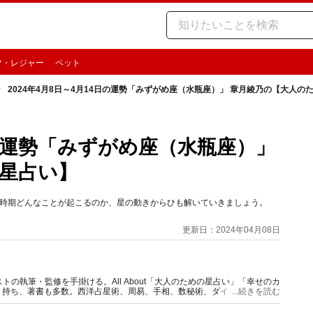
ツ・レジャー
ペット
2024年4月8日～4月14日の運勢「みずがめ座（水瓶座）」 章月綾乃の【大人の
4日の運勢「みずがめ座（水瓶座）」
星占い】
この時期どんなことが起こるのか、星の動きからひも解いていきましょう。
更新日：2024年04月08日
の執筆・監修を手掛ける。All About「大人のための星占い」「幸せのカ
多く持ち、著書も多数。西洋占星術、周易、手相、数秘術、ダイスやカード占
...続きを読む
。