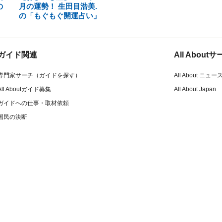
の
月の運勢！ 生田目浩美.
の「もぐもぐ開運占い」
ガイド関連
All Abou
専門家サーチ（ガイドを探す）
All About ニュー
All Aboutガイド募集
All About Japan
ガイドへの仕事・取材依頼
国民の決断