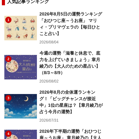
人気記事ランキング
2026年8月5日の運勢ランキング
1
「おひつじ座～うお座」 マリ
ィ・プリマヴェラの【毎日ひと
こと占い】
2026/08/04
今週の運勢「滋養と休息で、底
2
力を上げていきましょう」章月
綾乃の【大人のための星占い】
（8/3～8/9）
2026/08/02
2026年8月の全体運ランキン
3
グ！「ビッグチャンスが接近
中」1位の星座は？【章月綾乃が
占う今月の運勢】
2026/07/31
2026年下半期の運勢「おひつじ
4
座～うお座」 章月綾乃の【大人