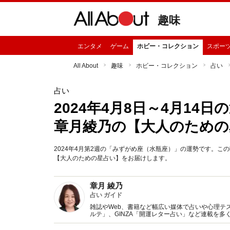
趣味
エンタメ
ゲーム
ホビー・コレクション
スポー
All About
趣味
ホビー・コレクション
占い
占い
2024年4月8日～4月1
章月綾乃の【大人のための
2024年4月第2週の「みずがめ座（水瓶座）」の運勢です。
【大人のための星占い】をお届けします。
章月 綾乃
占い ガイド
雑誌やWeb、書籍など幅広い媒体で占いや心理テスト
ルテ」、GINZA「開運レター占い」など連載を
い、しぐさや言葉グセの研究など守備範囲は広め