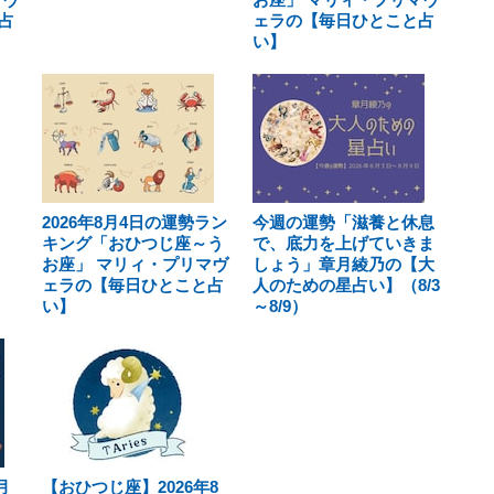
占
ェラの【毎日ひとこと占
い】
2026年8月4日の運勢ラン
今週の運勢「滋養と休息
キング「おひつじ座～う
で、底力を上げていきま
お座」 マリィ・プリマヴ
しょう」章月綾乃の【大
ェラの【毎日ひとこと占
人のための星占い】（8/3
い】
～8/9）
月
【おひつじ座】2026年8