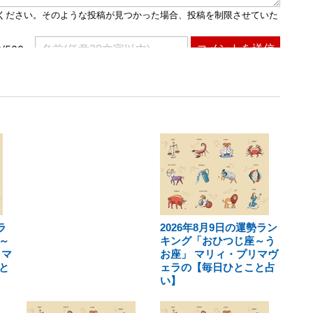
ラ
2026年8月9日の運勢ラン
～
キング「おひつじ座～う
リマ
お座」 マリィ・プリマヴ
と
ェラの【毎日ひとこと占
い】