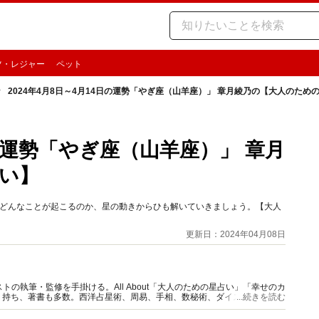
ツ・レジャー
ペット
2024年4月8日～4月14日の運勢「やぎ座（山羊座）」 章月綾乃の【大人のため
日の運勢「やぎ座（山羊座）」 章月
い】
時期どんなことが起こるのか、星の動きからひも解いていきましょう。【大人
更新日：2024年04月08日
の執筆・監修を手掛ける。All About「大人のための星占い」「幸せのカ
多く持ち、著書も多数。西洋占星術、周易、手相、数秘術、ダイスやカード占
...続きを読む
。