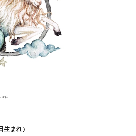
やぎ座」
9日生まれ）