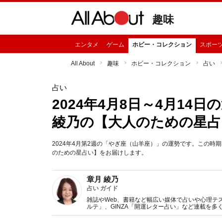
趣味
エンタメ
ゲーム
ホビー・コレクション
スポー
All About
趣味
ホビー・コレクション
占い
占い
2024年4月8日～4月14
綾乃の【大人のための星占
2024年4月第2週の「やぎ座（山羊座）」の運勢です。この
のための星占い】をお届けします。
章月 綾乃
占い ガイド
雑誌やWeb、書籍など幅広い媒体で占いや心理テスト
ルテ」、GINZA「開運レター占い」など連載を
い、しぐさや言葉グセの研究など守備範囲は広め