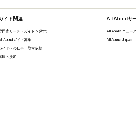
ガイド関連
All Abou
専門家サーチ（ガイドを探す）
All About ニュー
All Aboutガイド募集
All About Japan
ガイドへの仕事・取材依頼
国民の決断