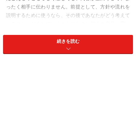
ったく相手に伝わりません。前提として、方針や流れを
説明するために使うなら、その後であなたがどう考えて
いるのか、どうしていくつもりなのか個人の意見、思い
を付け加えていくと良いでしょう。
続きを読む
語ることがない、あるいは、語る立場にないなら、大風
呂敷を広げず、行動で示していけば良いのです。
オフは、寝だめタイム。愛は、サービス精神旺盛に。
＞【2024年上半期の運勢】が気になるおひつじ座さんは
こちら
＞【2024年4月1日～4月7日の運勢】他の星座の運勢が気
になる人はこちら
※記事内容は執筆時点のものです。最新の内容をご確認くださ