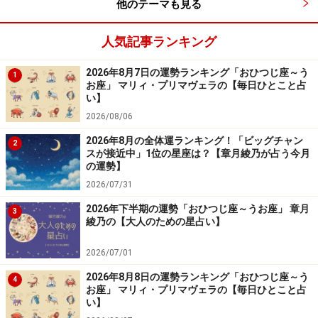
他のテーマも見る
人気記事ランキング
2026年8月7日の運勢ランキング「おひつじ座～う
1
お座」 マリィ・プリマヴェラの【毎日ひとこと占
い】
2026/08/06
2026年8月の全体運ランキング！「ビッグチャン
2
スが接近中」1位の星座は？【章月綾乃が占う今月
の運勢】
2026/07/31
2026年下半期の運勢「おひつじ座～うお座」 章月
3
綾乃の【大人のための星占い】
2026/07/01
2026年8月8日の運勢ランキング「おひつじ座～う
4
お座」 マリィ・プリマヴェラの【毎日ひとこと占
い】