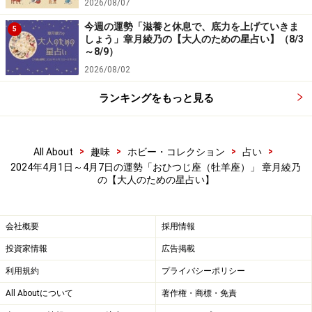
2026/08/07
今週の運勢「滋養と休息で、底力を上げていきま
5
しょう」章月綾乃の【大人のための星占い】（8/3
～8/9）
2026/08/02
ランキングをもっと見る
>
>
>
>
All About
趣味
ホビー・コレクション
占い
2024年4月1日～4月7日の運勢「おひつじ座（牡羊座）」 章月綾乃
の【大人のための星占い】
会社概要
採用情報
投資家情報
広告掲載
利用規約
プライバシーポリシー
All Aboutについて
著作権・商標・免責