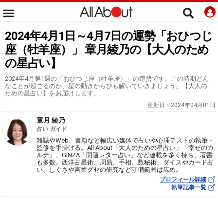
2024年4月1日～4月7日の運勢「おひつじ
座（牡羊座）」 章月綾乃の【大人のため
の星占い】
2024年4月第1週の「おひつじ座（牡羊座）」の運勢です。この時期どん
なことが起こるのか、星の動きからひも解いていきましょう。【大人の
ための星占い】をお届けします。
更新日：
2024年04月01日
章月 綾乃
占い ガイド
雑誌やWeb、書籍など幅広い媒体で占いや心理テストの執筆・
監修を手掛ける。All About「大人のための星占い」「幸せのカ
ルテ」、GINZA「開運レター占い」など連載を多く持ち、著書
も多数。西洋占星術、周易、手相、数秘術、ダイスやカード占
い、しぐさや言葉グセの研究など守備範囲は広め。
プロフィール詳細
執筆記事一覧