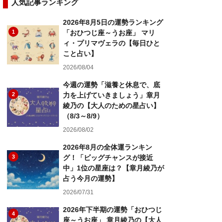
人気記事ランキング
2026年8月5日の運勢ランキング
1
「おひつじ座～うお座」 マリ
ィ・プリマヴェラの【毎日ひと
こと占い】
2026/08/04
今週の運勢「滋養と休息で、底
2
力を上げていきましょう」章月
綾乃の【大人のための星占い】
（8/3～8/9）
2026/08/02
2026年8月の全体運ランキン
3
グ！「ビッグチャンスが接近
中」1位の星座は？【章月綾乃が
占う今月の運勢】
2026/07/31
2026年下半期の運勢「おひつじ
4
座～うお座」 章月綾乃の【大人