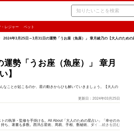
ツ・レジャー
ペット
2024年3月25日～3月31日の運勢「うお座（魚座）」 章月綾乃の【大人のため
1日の運勢「うお座（魚座）」 章月
い】
期どんなことが起こるのか、星の動きからひも解いていきましょう。【大人の
更新日：2024年03月25日
の執筆・監修を手掛ける。All About「大人のための星占い」「幸せのカ
多く持ち、著書も多数。西洋占星術、周易、手相、数秘術、ダイスやカード占
...続きを読む
。