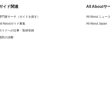
ガイド関連
All Abou
専門家サーチ（ガイドを探す）
All About ニュー
All Aboutガイド募集
All About Japan
ガイドへの仕事・取材依頼
国民の決断