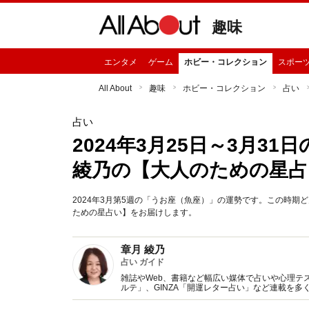
趣味
エンタメ
ゲーム
ホビー・コレクション
スポー
All About
趣味
ホビー・コレクション
占い
占い
2024年3月25日～3月3
綾乃の【大人のための星占
2024年3月第5週の「うお座（魚座）」の運勢です。この時
ための星占い】をお届けします。
章月 綾乃
占い ガイド
雑誌やWeb、書籍など幅広い媒体で占いや心理テスト
ルテ」、GINZA「開運レター占い」など連載を
い、しぐさや言葉グセの研究など守備範囲は広め