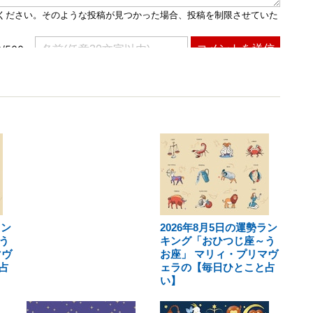
ラン
2026年8月5日の運勢ラン
う
キング「おひつじ座～う
マヴ
お座」 マリィ・プリマヴ
占
ェラの【毎日ひとこと占
い】