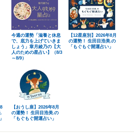
今週の運勢「滋養と休息
【12星座別】2026年8月
で、底力を上げていきま
の運勢！ 生田目浩美.の
しょう」章月綾乃の【大
「もぐもぐ開運占い」
人のための星占い】（8/3
～8/9）
8
【おうし座】2026年8月
.
の運勢！ 生田目浩美.の
」
「もぐもぐ開運占い」