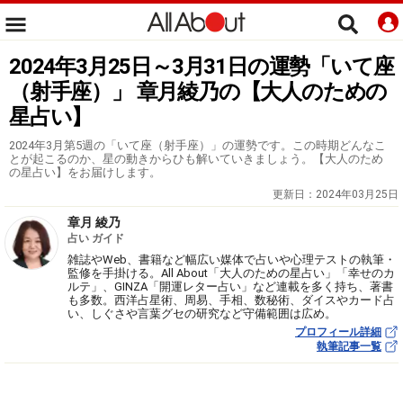
2024年3月25日～3月31日の運勢「いて座
（射手座）」 章月綾乃の【大人のための
星占い】
2024年3月第5週の「いて座（射手座）」の運勢です。この時期どんなこ
とが起こるのか、星の動きからひも解いていきましょう。【大人のため
の星占い】をお届けします。
更新日：
2024年03月25日
章月 綾乃
占い ガイド
雑誌やWeb、書籍など幅広い媒体で占いや心理テストの執筆・
監修を手掛ける。All About「大人のための星占い」「幸せのカ
ルテ」、GINZA「開運レター占い」など連載を多く持ち、著書
も多数。西洋占星術、周易、手相、数秘術、ダイスやカード占
い、しぐさや言葉グセの研究など守備範囲は広め。
プロフィール詳細
執筆記事一覧