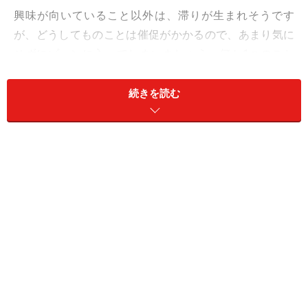
興味が向いていること以外は、滞りが生まれそうです
が、どうしてものことは催促がかかるので、あまり気に
せずにゾーンに入ってしまいましょう。何か1つのこと
に打ち込む楽しさ、面白さを思い出せて、心身ともにグ
ッと若返ることに。
続きを読む
おしゃれは、アウトドアアイテムをプラスすると実用性
が高く、かつ、個性が出せそう。
愛は、天真爛漫に。デートは、桜の名木を訪ねて。
＞【2024年上半期の運勢】が気になるいて座さんはこち
ら
＞【2024年3月25日～3月31日の運勢】他の星座の運勢
が気になる人はこちら