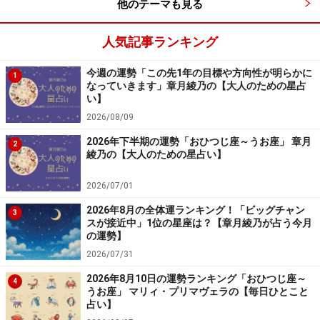
他のテーマも見る
人気記事ランキング
今週の運勢「この先1年の目標や方向性が明らかに
1
なっていきます」章月綾乃の【大人のための星占
い】
2026/08/09
2026年下半期の運勢「おひつじ座～うお座」 章月
2
綾乃の【大人のための星占い】
2026/07/01
2026年8月の全体運ランキング！「ビッグチャン
3
スが接近中」1位の星座は？【章月綾乃が占う今月
の運勢】
2026/07/31
2026年8月10日の運勢ランキング「おひつじ座～
4
うお座」 マリィ・プリマヴェラの【毎日ひとこと
占い】