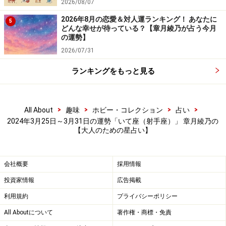
2026/08/07
2026年8月の恋愛＆対人運ランキング！ あなたに
5
どんな幸せが待っている？【章月綾乃が占う今月
の運勢】
2026/07/31
ランキングをもっと見る
>
>
>
>
All About
趣味
ホビー・コレクション
占い
2024年3月25日～3月31日の運勢「いて座（射手座）」 章月綾乃の
【大人のための星占い】
会社概要
採用情報
投資家情報
広告掲載
利用規約
プライバシーポリシー
All Aboutについて
著作権・商標・免責