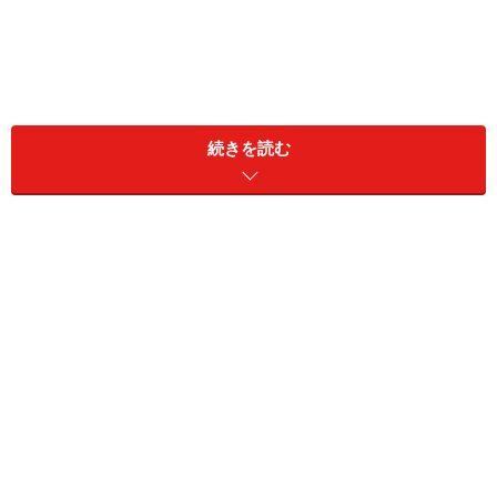
同居家族構成：本人、妻（45歳）、長女（10歳）
続きを読む
居住地：大阪府
お仕事：自営業
世帯年収：本人1200万円、配偶者150万円
世帯金融資産：現預金5000万円、リスク資産2600万円
投資を始めた年齢や時期：33歳（2011年）
■リスク資産内訳
（※詳細が不明なものも原文ママ記載）
・投資信託（NISA含む）：1560万円
・iDeCo：700万円
・外貨預金：160万円
・外貨建保険：180万円