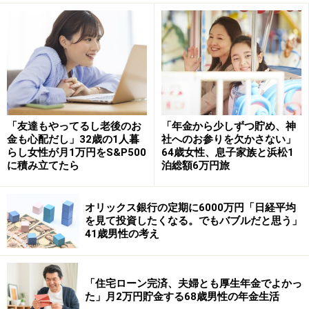
「資産運用を始めてすぐ、十分な知識がなかったため
（金融機関に）勧められるがままに『毎月決算型』の投
資信託を購入。『毎月収入が得られる』『継続すれば不
労所得になる』と思い込み、投資額を増やしました」と
始まります。
「友達もやってるし老後のお
「年金から少しずつ貯め、神
その後「資産の時価評価額が増えないことに気付き、受
金も心配だし」32歳の1人暮
社へのお参りを欠かさない」
取型から再投資型へ変えるも、毎月決算型は資金流出が
らし女性が月1万円をS&P500
64歳女性、息子家族と浜松1
に積み立てたら
泊総額6万円旅
激しく、なかなか評価額が増えないことが分かり、解約
しました」とのことです。
オリックス銀行の定期に6000万円「日経平均
を見て投資したくなる。でもバブルだと思う」
「信用に足ると思う人からの提案は全て正
41歳男性の考え
しいと思ってしまう」
運用益については、2011年から2013年が「トータルリタ
「住宅ローン完済、夫婦とも厚生年金でよかっ
ーンでプラスマイナスゼロくらい」、2013年から2020年
た」月2万円貯金する68歳男性の年金生活