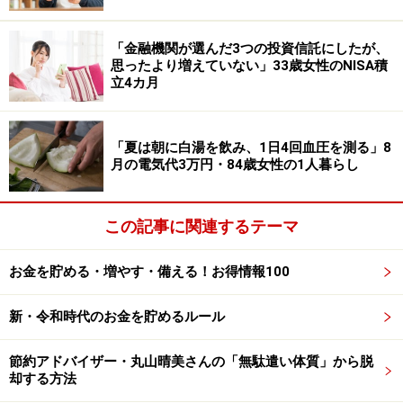
が「500万円が600万円」と損をしたわけではないとのこ
と。
「金融機関が選んだ3つの投資信託にしたが、
思ったより増えていない」33歳女性のNISA積
ただし2011年から2013年は「リーマンからの回復期だっ
立4カ月
たことを考えると、まともなファンドだったら増えてい
たはず」、また「2018年から始めた低コストインデック
「夏は朝に白湯を飲み、1日4回血圧を測る」8
スファンドの増加率はもっと高かった」と機会損失の面
月の電気代3万円・84歳女性の1人暮らし
で後悔が大きいようです。
この記事に関連するテーマ
失敗の理由について、「『毎月収入がある』『不労所
得』という甘い言葉に乗せられたこと。知識が十分でな
お金を貯める・増やす・備える！お得情報100
い状態で投資を始めたこと。デメリットを知らず勧めら
れた商品を購入したこと」と回答。
新・令和時代のお金を貯めるルール
また「信用に足ると思う人からの提案は全て正しいと思
節約アドバイザー・丸山晴美さんの「無駄遣い体質」から脱
ってしまう。一度信じるとなかなか考えを改められない
却する方法