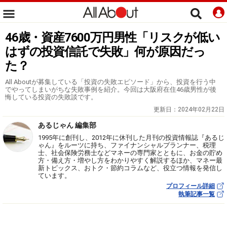
46歳・資産7600万円男性「リスクが低い
はずの投資信託で失敗」何が原因だっ
た？
All Aboutが募集している「投資の失敗エピソード」から、投資を行う中
でやってしまいがちな失敗事例を紹介。今回は大阪府在住46歳男性が後
悔している投資の失敗談です。
更新日：
2024年02月22日
あるじゃん 編集部
1995年に創刊し、2012年に休刊した月刊の投資情報誌『あるじ
ゃん』をルーツに持ち、ファイナンシャルプランナー、税理
士、社会保険労務士などマネーの専門家とともに、お金の貯め
方・備え方・増やし方をわかりやすく解説するほか、マネー最
新トピックス、おトク・節約コラムなど、役立つ情報を発信し
ています。
プロフィール詳細
執筆記事一覧