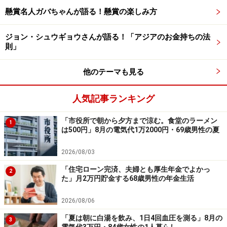
こと」が影響したと自己分析します。
懸賞名人ガバちゃんが語る！懸賞の楽しみ方
「金融商品を販売する人とは距離をとるべ
ジョン・シュウギョウさんが語る！「アジアのお金持ちの法
き」
則」
今回の失敗から「金融商品は『信用できる人』から買う
他のテーマも見る
のではなく『信用できる（理解できる）商品』を買うこ
と」を学んだという投稿者。
人気記事ランキング
そのため、「金融商品を販売する『人』とは距離をとる
「市役所で朝から夕方まで涼む。食堂のラーメン
1
は500円」8月の電気代1万2000円・69歳男性の夏
こと。書籍やネットでも良いので、まずは自分自身で資
産運用を勉強すること。金融庁サイトもオススメ。どう
2026/08/03
しても勉強する時間がない場合は、ネット証券でNISAの
「住宅ローン完済、夫婦とも厚生年金でよかっ
2
つみたて投資枠を使って、低コストのインデックスファ
た」月2万円貯金する68歳男性の年金生活
ンドで資産運用を始めること」をほかの方には心がけて
2026/08/06
ほしいと言います。
「夏は朝に白湯を飲み、1日4回血圧を測る」8月の
3