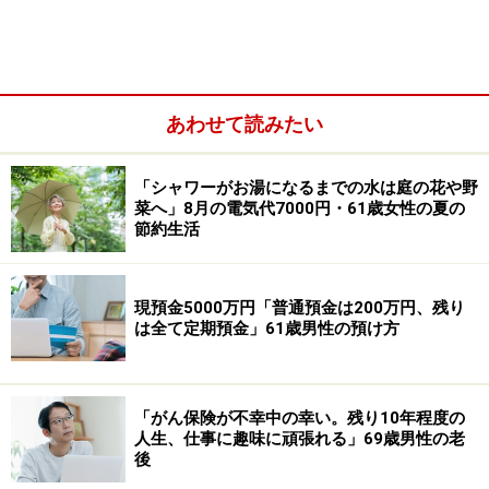
「勧められるがまま毎月決算型の投資信託
を購入」
2011年に開始した投資信託で失敗をしてしまったという
あわせて読みたい
今回の投稿者男性。
「シャワーがお湯になるまでの水は庭の花や野
菜へ」8月の電気代7000円・61歳女性の夏の
節約生活
現預金5000万円「普通預金は200万円、残り
は全て定期預金」61歳男性の預け方
「がん保険が不幸中の幸い。残り10年程度の
人生、仕事に趣味に頑張れる」69歳男性の老
後