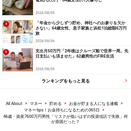
電気代3万円・84歳女性の1人暮らし
くわえて「金融商品は買ってからが重要。期待できるパ
フォーマンスが出ているか、出ていないのであればその
2026/08/05
理由が何かを定期的に把握すべき。世の中にウマい話も
「年金から少しずつ貯め、神社へのお参りを欠か
4
不労所得もない。不労所得は努力の結果得られる成果に
さない」64歳女性、息子家族と浜松1泊総額6万円
旅
すぎない」との記載も。
2026/08/06
支出月50万円「2年後はクルーズ船で世界一周。先
失敗を糧に、現在のスタンスは「NISAのつみたて投資枠
5
日支払いも済ませた」62歳男性のFIRE生活
をフル稼働させ、低コストインデックスファンドを日々
購入。上半期は上昇局面が継続するとみるが、下半期に
2026/08/05
相場が乱れるようであればNISAの成長投資枠で低コスト
ランキングをもっと見る
インデックスファンドをスポット購入する。夫婦で年
240万円ペースの購入を継続し、最長15年でNISA枠を消
化する」計画で投資に臨まれているそうです。
>
>
>
>
All About
マネー
貯める
お金が貯まる人になる連載
>
マネーtips！お金持ちになるための365日
46歳・資産7600万円男性「リスクが低いはずの投資信託で失敗」何
※皆さんの投資の失敗エピソードを
こちら
からぜひお寄
が原因だった？
せください