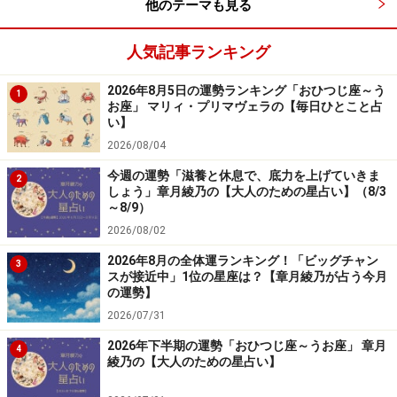
他のテーマも見る
人気記事ランキング
2026年8月5日の運勢ランキング「おひつじ座～う
1
お座」 マリィ・プリマヴェラの【毎日ひとこと占
い】
2026/08/04
今週の運勢「滋養と休息で、底力を上げていきま
2
しょう」章月綾乃の【大人のための星占い】（8/3
～8/9）
2026/08/02
2026年8月の全体運ランキング！「ビッグチャン
3
スが接近中」1位の星座は？【章月綾乃が占う今月
の運勢】
2026/07/31
2026年下半期の運勢「おひつじ座～うお座」 章月
4
綾乃の【大人のための星占い】