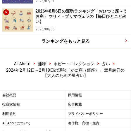
2026/07/01
2026年8月6日の運勢ランキング「おひつじ座～う
5
お座」 マリィ・プリマヴェラの【毎日ひとこと占
い】
2026/08/05
ランキングをもっと見る
>
>
>
>
All About
趣味
ホビー・コレクション
占い
2024年2月12日～2月18日の運勢「かに座（蟹座）」 章月綾乃の
【大人のための星占い】
会社概要
採用情報
投資家情報
広告掲載
利用規約
プライバシーポリシー
All Aboutについて
著作権・商標・免責