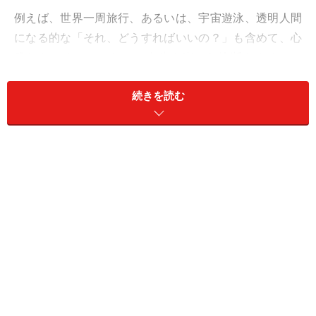
例えば、世界一周旅行、あるいは、宇宙遊泳、透明人間
になる的な「それ、どうすればいいの？」も含めて、心
残りをなくしてこれから人生を楽しむ決断をするので
す。すると、気分がガラッと変わって前向きになれるは
続きを読む
ず。
思い出の土地への旅行、ご無沙汰している人との再会も
有意義。
愛は、思い出トークを。旧交の再燃、復縁も有望です。
＞【2024年上半期の運勢】が気になるかに座さんはこち
ら
＞【2024年2月12日～2月18日の運勢】他の星座の運勢
が気になる人はこちら