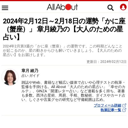
2024年2月12日～2月18日の運勢「かに座
（蟹座）」 章月綾乃の【大人のための星
占い】
2024年2月第3週の「かに座（蟹座）」の運勢です。この時期どんなこと
が起こるのか、星の動きからひも解いていきましょう。【大人のための
星占い】をお届けします。
更新日：
2024年02月12日
章月 綾乃
占い ガイド
雑誌やWeb、書籍など幅広い媒体で占いや心理テストの執筆・
監修を手掛ける。All About「大人のための星占い」「幸せのカ
ルテ」、GINZA「開運レター占い」など連載を多く持ち、著書
も多数。西洋占星術、周易、手相、数秘術、ダイスやカード占
い、しぐさや言葉グセの研究など守備範囲は広め。
プロフィール詳細
執筆記事一覧