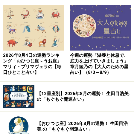
2026年8月4日の運勢ランキ
今週の運勢「滋養と休息で、
ング「おひつじ座～うお座」
底力を上げていきましょう」
マリィ・プリマヴェラの【毎
章月綾乃の【大人のための星
日ひとこと占い】
占い】（8/3～8/9）
【12星座別】2026年8月の運勢！ 生田目浩美.
の「もぐもぐ開運占い」
【おひつじ座】2026年8月の運勢！ 生田目浩
美.の「もぐもぐ開運占い」