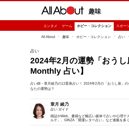
趣味
エンタメ
ゲーム
ホビー・コレクション
スポー
All About
趣味
ホビー・コレクション
占い
占い
2024年2月の運勢「おうし座
Monthly 占い】
占い師・章月綾乃の12星座占い！ 2024年2月の「おうし座
なたの運勢は？
章月 綾乃
占い ガイド
雑誌やWeb、書籍など幅広い媒体で占いや心理テスト
ルテ」、GINZA「開運レター占い」など連載を
い、しぐさや言葉グセの研究など守備範囲は広め