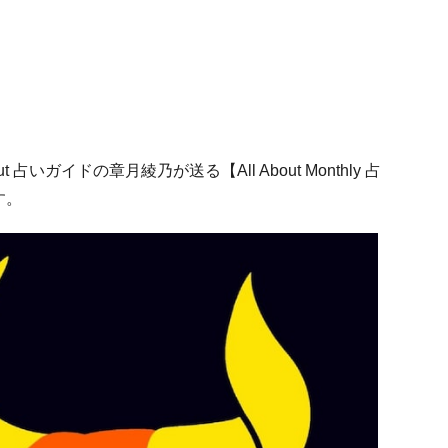
占いガイドの章月綾乃が送る【All About Monthly 占
す。