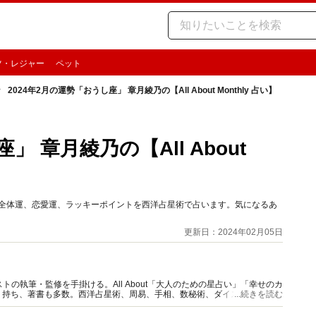
ツ・レジャー
ペット
2024年2月の運勢「おうし座」 章月綾乃の【All About Monthly 占い】
」 章月綾乃の【All About
」の全体運、恋愛運、ラッキーポイントを西洋占星術で占います。気になるあ
更新日：2024年02月05日
の執筆・監修を手掛ける。All About「大人のための星占い」「幸せのカ
多く持ち、著書も多数。西洋占星術、周易、手相、数秘術、ダイスやカード占
...続きを読む
。