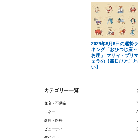
2026年8月6日の運勢
キング「おひつじ座～
お座」 マリィ・プリ
ェラの【毎日ひとこと
い】
カテゴリー一覧
住宅・不動産
マネー
健康・医療
ビューティ
デジタル