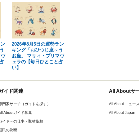
ラン
2026年8月5日の運勢ラン
う
キング「おひつじ座～う
マヴ
お座」 マリィ・プリマヴ
占
ェラの【毎日ひとこと占
い】
ガイド関連
All Abou
専門家サーチ（ガイドを探す）
All About ニュー
All Aboutガイド募集
All About Japan
ガイドへの仕事・取材依頼
国民の決断