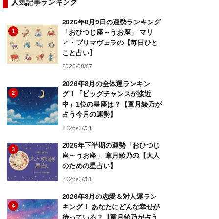
人気記事ランキング
2026年8月9日の運勢ランキング
1
「おひつじ座～うお座」 マリ
ィ・プリマヴェラの【毎日ひと
こと占い】
2026/08/07
2026年8月の全体運ランキン
2
グ！「ビッグチャンスが接近
中」1位の星座は？【章月綾乃が
占う今月の運勢】
2026/07/31
2026年下半期の運勢「おひつじ
3
座～うお座」 章月綾乃の【大人
のための星占い】
2026/07/01
2026年8月の恋愛＆対人運ラン
4
キング！ あなたにどんな幸せが
待っている？【章月綾乃が占う