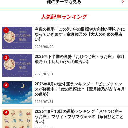
他のテーマも見る
人気記事ランキング
今週の運勢「この先1年の目標や方向性が明らかに
1
なっていきます」章月綾乃の【大人のための星占
い】
2026/08/09
2026年下半期の運勢「おひつじ座～うお座」 章月
2
綾乃の【大人のための星占い】
2026/07/01
2026年8月の全体運ランキング！「ビッグチャン
3
スが接近中」1位の星座は？【章月綾乃が占う今月
の運勢】
2026/07/31
2026年8月10日の運勢ランキング「おひつじ座～
4
うお座」 マリィ・プリマヴェラの【毎日ひとこと
占い】