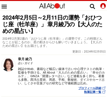
2024年2月5日～2月11日の運勢「おひつ
じ座（牡羊座）」 章月綾乃の【大人のた
めの星占い】
2024年2月第2週の「おひつじ座（牡羊座）」の運勢です。この時期どん
なことが起こるのか、星の動きからひも解いていきましょう。【大人の
ための星占い】をお届けします。
更新日：
2024年02月05日
章月 綾乃
占い ガイド
雑誌やWeb、書籍など幅広い媒体で占いや心理テストの執筆・
監修を手掛ける。All About「大人のための星占い」「幸せのカ
ルテ」、GINZA「開運レター占い」など連載を多く持ち、著書
も多数。西洋占星術、周易、手相、数秘術、ダイスやカード占
い、しぐさや言葉グセの研究など守備範囲は広め。
プロフィール詳細
執筆記事一覧