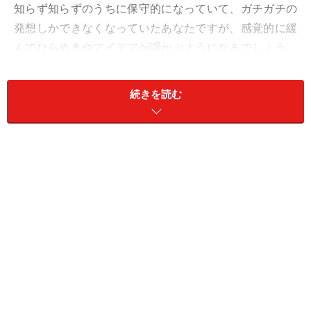
知らず知らずのうちに保守的になっていて、ガチガチの
発想しかできなくなっていたあなたですが、感覚的に緩
んでひらめきやアイデアが浮かぶようになるでしょう。
こうするしかないという決めつけが消えて、順番を入れ
替えたり、意外な方向から攻めてみたり、人を巻き込ん
続きを読む
だり、「面白いかも？」で動けそう。
ただ、勘が完全に戻ったわけではないので、信頼できる
友人や同僚に相談しながら話を進めてみるのがオスス
メ。ああでもない、こうでもないとブレストするうち
に、「コレだ！」に行きつくはず。
恋も試行錯誤で。
＞【2024年上半期の運勢】が気になるおひつじ座さんは
こちら