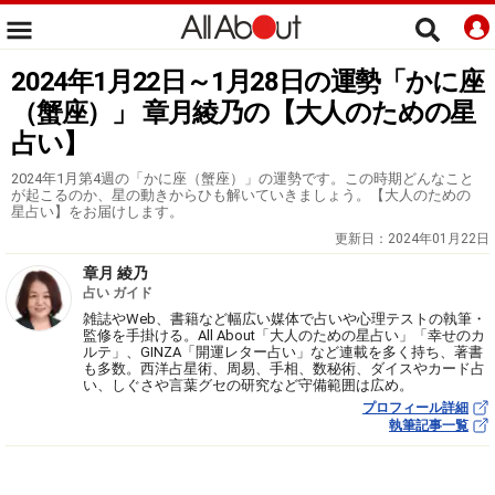
2024年1月22日～1月28日の運勢「かに座
（蟹座）」 章月綾乃の【大人のための星
占い】
2024年1月第4週の「かに座（蟹座）」の運勢です。この時期どんなこと
が起こるのか、星の動きからひも解いていきましょう。【大人のための
星占い】をお届けします。
更新日：
2024年01月22日
章月 綾乃
占い ガイド
雑誌やWeb、書籍など幅広い媒体で占いや心理テストの執筆・
監修を手掛ける。All About「大人のための星占い」「幸せのカ
ルテ」、GINZA「開運レター占い」など連載を多く持ち、著書
も多数。西洋占星術、周易、手相、数秘術、ダイスやカード占
い、しぐさや言葉グセの研究など守備範囲は広め。
プロフィール詳細
執筆記事一覧