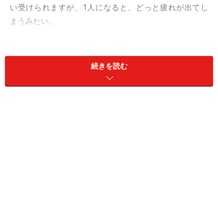
い受けられますが、1人になると、どっと疲れが出てし
まうみたい。
それ、気を遣い過ぎているせい。場の空気を読み、相手
の気持ちに寄り添えるのは、あなたの強みですが、今週
続きを読む
は発想を変えて、空気を作る、自分を打ち出すつもりで
いるとラクだし、意外にウケます。クセ強キャラで、個
性を発揮して。
また、お気に入りを増やすのも大賛成！ 「好きかも？」
は、試してみる価値が。
愛は、秘密の共有で盛り上がりそう。お忍びデートも
◎。
＞【2024年上半期の運勢】が気になるかに座さんはこち