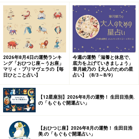
2026年8月4日の運勢ランキ
今週の運勢「滋養と休息で、
ング「おひつじ座～うお座」
底力を上げていきましょう」
マリィ・プリマヴェラの【毎
章月綾乃の【大人のための星
日ひとこと占い】
占い】（8/3～8/9）
【12星座別】2026年8月の運勢！ 生田目浩美.
の「もぐもぐ開運占い」
【おひつじ座】2026年8月の運勢！ 生田目浩
美.の「もぐもぐ開運占い」