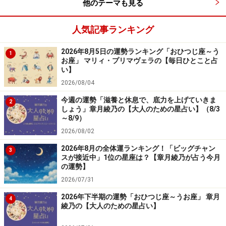
他のテーマも見る
人気記事ランキング
2026年8月5日の運勢ランキング「おひつじ座～う
1
お座」 マリィ・プリマヴェラの【毎日ひとこと占
い】
2026/08/04
今週の運勢「滋養と休息で、底力を上げていきま
2
しょう」章月綾乃の【大人のための星占い】（8/3
～8/9）
2026/08/02
2026年8月の全体運ランキング！「ビッグチャン
3
スが接近中」1位の星座は？【章月綾乃が占う今月
の運勢】
2026/07/31
2026年下半期の運勢「おひつじ座～うお座」 章月
4
綾乃の【大人のための星占い】