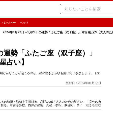
ツ・レジャー
ペット
2024年1月22日～1月28日の運勢「ふたご座（双子座）」 章月綾乃の【大人の
8日の運勢「ふたご座（双子座）」
星占い】
の時期どんなことが起こるのか、星の動きからひも解いていきましょう。【大
更新日：2024年01月22日
の執筆・監修を手掛ける。All About「大人のための星占い」「幸せのカ
多く持ち、著書も多数。西洋占星術、周易、手相、数秘術、ダイスやカード占
...続きを読む
。