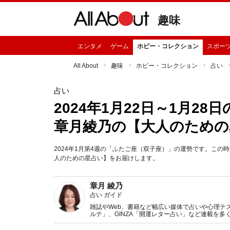
趣味
エンタメ
ゲーム
ホビー・コレクション
スポー
All About
趣味
ホビー・コレクション
占い
占い
2024年1月22日～1月2
章月綾乃の【大人のための
2024年1月第4週の「ふたご座（双子座）」の運勢です。こ
人のための星占い】をお届けします。
章月 綾乃
占い ガイド
雑誌やWeb、書籍など幅広い媒体で占いや心理テスト
ルテ」、GINZA「開運レター占い」など連載を
い、しぐさや言葉グセの研究など守備範囲は広め