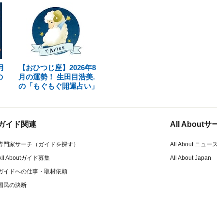
月
【おひつじ座】2026年8
の
月の運勢！ 生田目浩美.
の「もぐもぐ開運占い」
ガイド関連
All Abou
専門家サーチ（ガイドを探す）
All About ニュー
All Aboutガイド募集
All About Japan
ガイドへの仕事・取材依頼
国民の決断