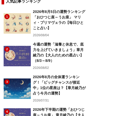
人気記事ランキング
2026年8月5日の運勢ランキング
1
「おひつじ座～うお座」 マリ
ィ・プリマヴェラの【毎日ひと
こと占い】
2026/08/04
今週の運勢「滋養と休息で、底
2
力を上げていきましょう」章月
綾乃の【大人のための星占い】
（8/3～8/9）
2026/08/02
2026年8月の全体運ランキン
3
グ！「ビッグチャンスが接近
中」1位の星座は？【章月綾乃が
占う今月の運勢】
2026/07/31
2026年下半期の運勢「おひつじ
4
座～うお座」 章月綾乃の【大人