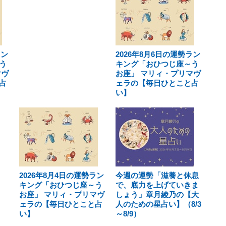
ラン
2026年8月6日の運勢ラン
う
キング「おひつじ座～う
マヴ
お座」 マリィ・プリマヴ
占
ェラの【毎日ひとこと占
い】
2026年8月4日の運勢ラン
今週の運勢「滋養と休息
キング「おひつじ座～う
で、底力を上げていきま
お座」 マリィ・プリマヴ
しょう」章月綾乃の【大
ェラの【毎日ひとこと占
人のための星占い】（8/3
い】
～8/9）